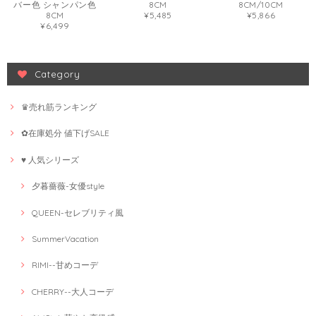
バー色 シャンパン色
8CM
8CM/10CM
8CM
¥5,485
¥5,866
¥6,499
Category
♛売れ筋ランキング
✿在庫処分 値下げSALE
♥ 人気シリーズ
夕暮薔薇-女優style
QUEEN-セレブリティ風
SummerVacation
RIMI--甘めコーデ
CHERRY--大人コーデ