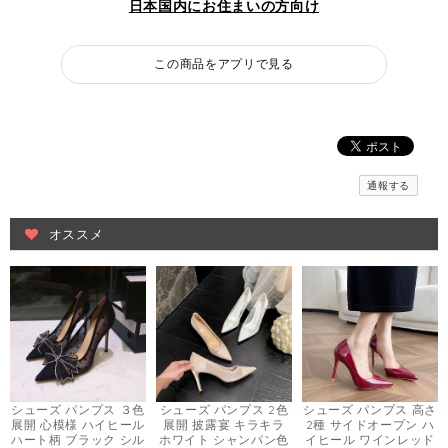
日本国内にお住まいの方向け
この商品をアプリで見る
通報する
オススメ
シューズ パンプス ３色
シューズ パンプス 2色
シューズ パンプス 高さ
展開 心模様 ハイヒール
展開 披露宴 キラキラ
2種 サイドオープン ハ
ハート柄 ブラック シル
ホワイト シャンパン色
イヒール ワインレッド