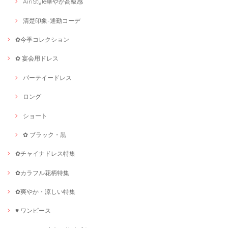
AiriStyle華やか高級感
清楚印象-通勤コーデ
✿今季コレクション
✿ 宴会用ドレス
パーテイードレス
ロング
ショート
✿ ブラック・黒
✿チャイナドレス特集
✿カラフル花柄特集
✿爽やか・涼しい特集
♥ ワンピース