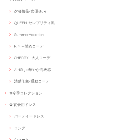
夕暮薔薇-女優style
QUEEN-セレブリティ風
SummerVacation
RIMI--甘めコーデ
CHERRY--大人コーデ
AiriStyle華やか高級感
清楚印象-通勤コーデ
✿今季コレクション
✿ 宴会用ドレス
パーテイードレス
ロング
ショート