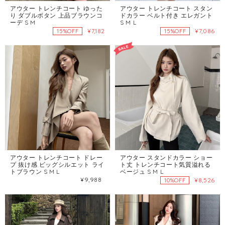
アウター トレンチコート ゆった
アウター トレンチコート スタン
り ダブルボタン 上品ブラウンコ
ドカラー ベルト付き エレガント
ーデ S M
S M L
¥7,182
¥7,086
15%OFF
15%OFF
アウター トレンチコート ドレー
アウター スタンドカラー ショー
プ 抜け感 ビッグシルエット ライ
ト丈 トレンチコート気質溢れる
トブラウン S M L
ベージュ S M L
¥9,988
¥8,526
10%OFF