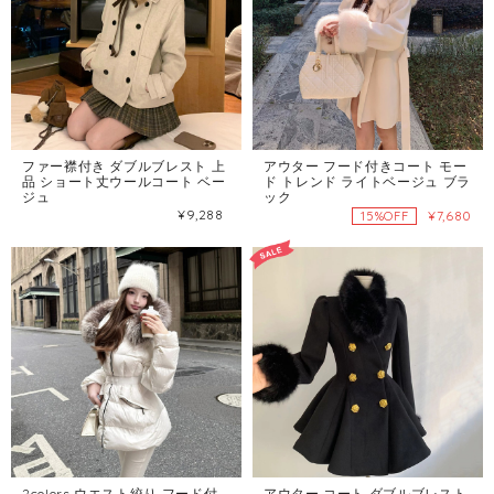
ファー襟付き ダブルブレスト 上
アウター フード付きコート モー
品 ショート丈ウールコート ベー
ド トレンド ライトベージュ ブラ
ジュ
ック
¥9,288
¥7,680
15%OFF
2colors ウエスト絞り フード付
アウター コート ダブルブレスト