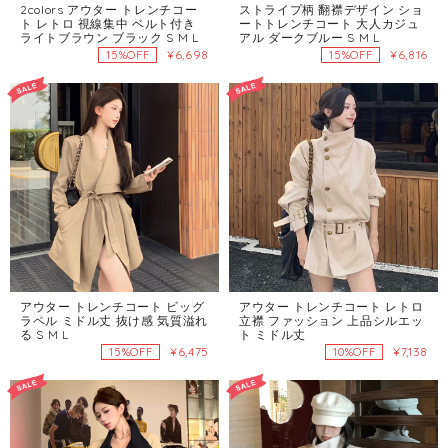
2colors アウター トレンチコー
ストライプ柄 翻襟デザイン ショ
ト レトロ 視線集中 ベルト付き
ートトレンチコート 大人カジュ
ライトブラウン ブラック S M L
アル ダークブルー S M L
¥6,698
¥6,816
15%OFF
15%OFF
アウター トレンチコート ビッグ
アウター トレンチコート レトロ
ラペル ミドル丈 抜け感 気質溢れ
立襟 ファッション 上品シルエッ
る S M L
ト ミドル丈
¥6,475
¥7,138
15%OFF
10%OFF