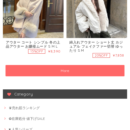
アウター コート シンプル 冬の上
綿入れアウター ショート丈 カジ
品アウター お嬢様ムード S M L
ュアル フェイクファー切替 ゆっ
たり S M
¥8,390
15%OFF
¥7,858
20%OFF
More
Category
♛売れ筋ランキング
✿在庫処分 値下げSALE
♥ 人気シリーズ