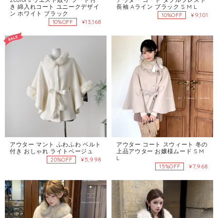
き 綿入れコート ユニークデザイ
長袖 Aライン ブラック S M L
ン ホワイト ブラック
¥9,101
10%OFF
¥13,168
10%OFF
アウター マント ふわふわ ベルト
アウター コート スウィート 冬の
付き おしゃれ ライトベージュ
上品アウター お嬢様ムード S M
L
¥5,998
20%OFF
¥7,968
15%OFF