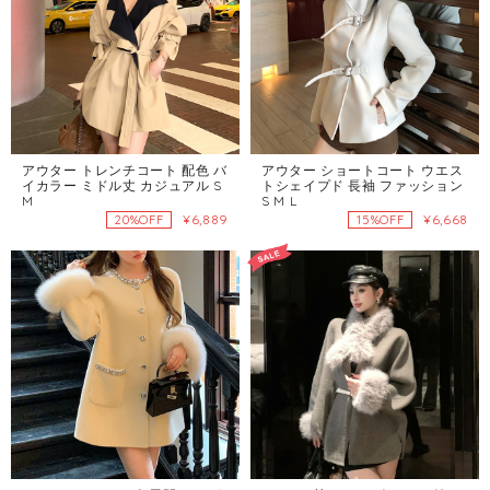
アウター トレンチコート 配色 バ
アウター ショートコート ウエス
イカラー ミドル丈 カジュアル S
トシェイプド 長袖 ファッション
M
S M L
¥6,889
¥6,668
20%OFF
15%OFF