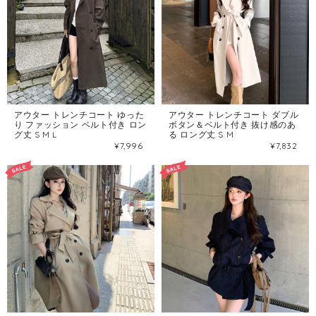
アウター トレンチコート ゆった
アウター トレンチコート ダブル
り ファッション ベルト付き ロン
ボタン＆ベルト付き 抜け感のあ
グ丈 S M L
る ロング丈 S M
¥7,996
¥7,832