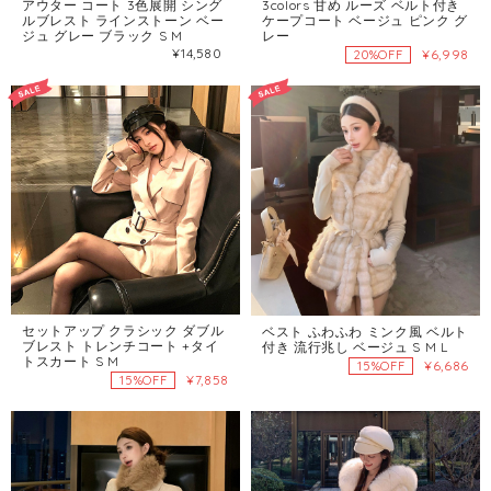
アウター コート 3色展開 シング
3colors 甘め ルーズ ベルト付き
ルブレスト ラインストーン ベー
ケープコート ベージュ ピンク グ
ジュ グレー ブラック S M
レー
¥14,580
¥6,998
20%OFF
セットアップ クラシック ダブル
ベスト ふわふわ ミンク風 ベルト
ブレスト トレンチコート +タイ
付き 流行兆し ベージュ S M L
トスカート S M
¥6,686
15%OFF
¥7,858
15%OFF