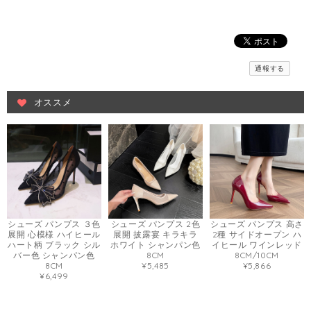
通報する
オススメ
シューズ パンプス ３色
シューズ パンプス 2色
シューズ パンプス 高さ
展開 心模様 ハイヒール
展開 披露宴 キラキラ
2種 サイドオープン ハ
ハート柄 ブラック シル
ホワイト シャンパン色
イヒール ワインレッド
バー色 シャンパン色
8CM
8CM/10CM
8CM
¥5,485
¥5,866
¥6,499