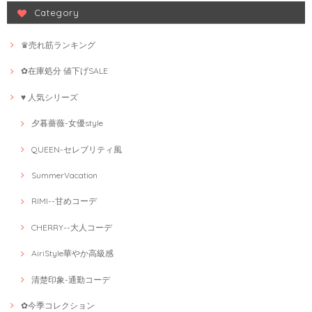
Category
♛売れ筋ランキング
✿在庫処分 値下げSALE
♥ 人気シリーズ
夕暮薔薇-女優style
QUEEN-セレブリティ風
SummerVacation
RIMI--甘めコーデ
CHERRY--大人コーデ
AiriStyle華やか高級感
清楚印象-通勤コーデ
✿今季コレクション