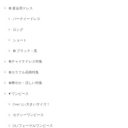
✿ 宴会用ドレス
パーテイードレス
ロング
ショート
✿ ブラック・黒
✿チャイナドレス特集
✿カラフル花柄特集
✿爽やか・涼しい特集
♥ ワンピース
Over LL~大きいサイズ！
セクシーワンピース
OL/フォーマルワンピース