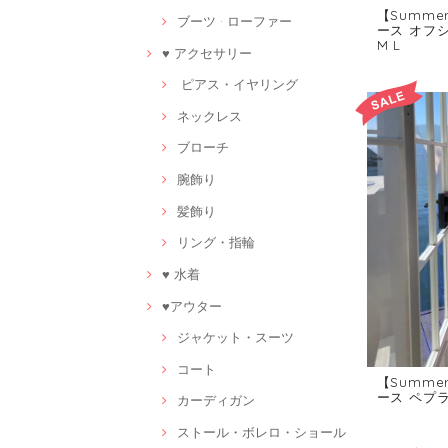
【Summe
ブーツ · ローファー
ース オフシ
M L
♥ アクセサリー
ピアス・イヤリング
ネックレス
ブローチ
腕飾り
髪飾り
リング・指輪
♥ 水着
♥アウター
ジャケット・スーツ
コート
【Summe
ース ペプラ
カーディガン
ストール・ボレロ・ショール