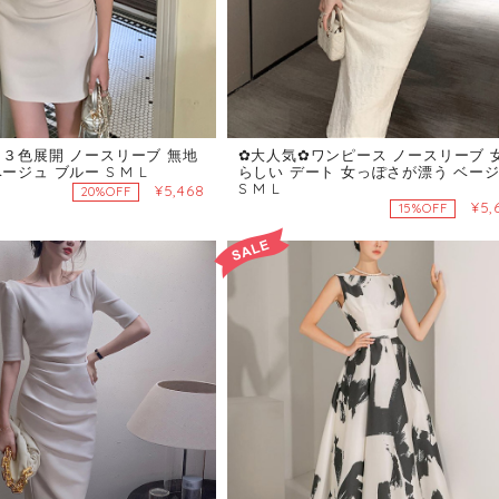
 ３色展開 ノースリーブ 無地
✿大人気✿ワンピース ノースリーブ 
ージュ ブルー S M L
らしい デート 女っぽさが漂う ベー
S M L
¥5,468
20%OFF
¥5,
15%OFF