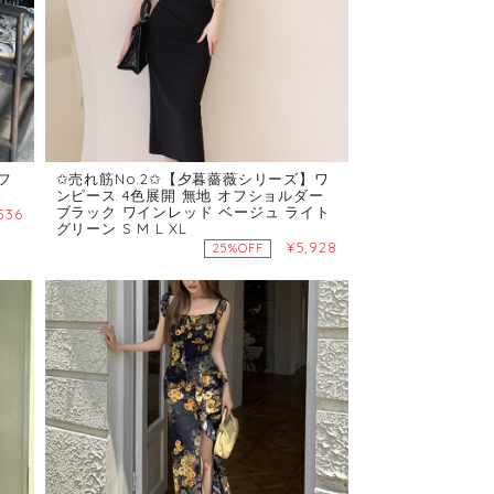
フ
✩売れ筋No.2✩【夕暮薔薇シリーズ】ワ
ンピース 4色展開 無地 オフショルダー
ブラック ワインレッド ベージュ ライト
536
グリーン S M L XL
¥5,928
25%OFF