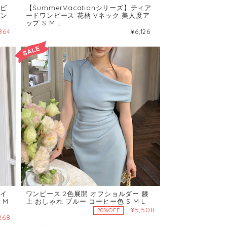
ンピ
【SummerVacationシリーズ】ティア
マン
ードワンピース 花柄 Vネック 美人度ア
ップ S M L
864
¥6,126
ライ
ワンピース 2色展開 オフショルダー 膝
 M
上 おしゃれ ブルー コーヒー色 S M L
¥5,508
20%OFF
268