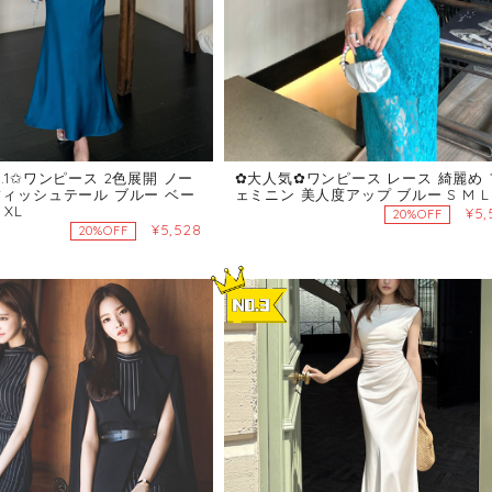
.1✩ワンピース 2色展開 ノー
✿大人気✿ワンピース レース 綺麗め 
フィッシュテール ブルー ベー
ェミニン 美人度アップ ブルー S M L
 XL
¥5,
20%OFF
¥5,528
20%OFF