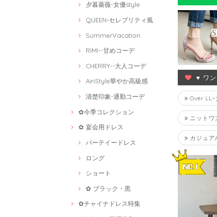
夕暮薔薇-女優style
QUEEN-セレブリティ風
SummerVacation
RIMI--甘めコーデ
CHERRY--大人コーデ
♥ ワ
AiriStyle華やか高級感
清楚印象-通勤コーデ
Over L
✿今季コレクション
ニットワ
✿ 宴会用ドレス
カジュア
パーテイードレス
ロング
ショート
✿ ブラック・黒
✿チャイナドレス特集