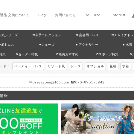
返品·交換について
Blog
お問い合わせ
YouTube
Pinterest
 人気シリーズ
✿今季コレクション
✿ 宴会用ドレス
✿チャイナドレ
♥ボトムス
♥シューズ
♥ アクセサリー
♥ 水着
特集
✿セーター特集
✿店長おすすめ
✿スポーツ特集
✿
ワード：
パーティードレス
リゾート風
レース
オフショル
花柄
水着
✉
dresszone@163.com
☎070-8935-8942
情報