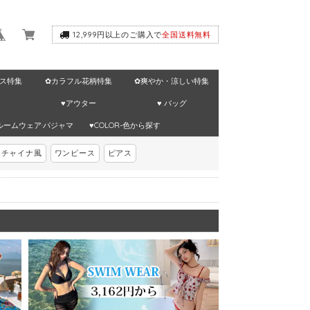
12,999円以上のご購入で
全国送料無料
ス特集
✿カラフル花柄特集
✿爽やか・涼しい特集
♥アウター
♥ バッグ
ルームウェア·パジャマ
♥COLOR-色から探す
チャイナ風
ワンピース
ピアス