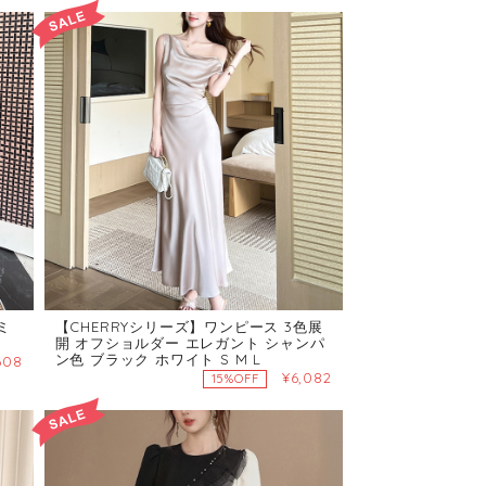
ミ
【CHERRYシリーズ】ワンピース 3色展
開 オフショルダー エレガント シャンパ
ン色 ブラック ホワイト S M L
608
¥6,082
15%OFF