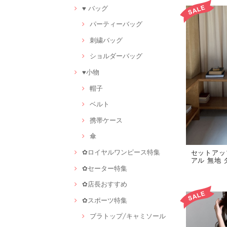
♥ バッグ
パーティーバッグ
刺繍バッグ
ショルダーバッグ
♥小物
帽子
ベルト
携帯ケース
傘
✿ロイヤルワンピース特集
セットアッ
アル 無地 
✿セーター特集
✿店長おすすめ
✿スポーツ特集
ブラトップ/キャミソール