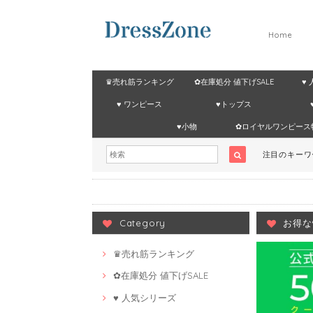
Home
♛売れ筋ランキング
✿在庫処分 値下げSALE
♥
♥ ワンピース
♥トップス
♥小物
✿ロイヤルワンピース
注目のキー
Category
お得な
♛売れ筋ランキング
✿在庫処分 値下げSALE
♥ 人気シリーズ