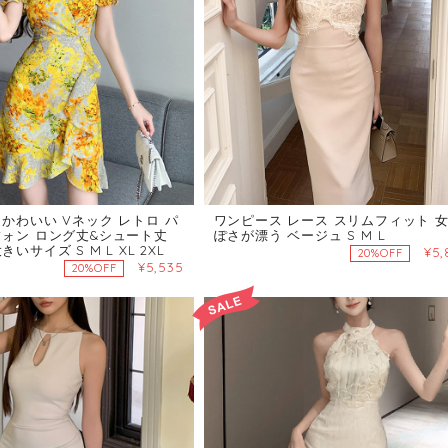
かわいい Vネック レトロ パ
ワンピース レース スリムフィット 
フォン ロング丈&シュート丈
ぽさが漂う ベージュ S M L
いサイズ S M L XL 2XL
¥5,
20%OFF
¥5,535
20%OFF