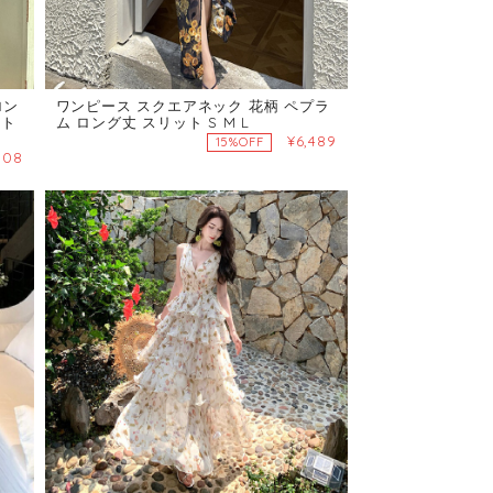
ロン
ワンピース スクエアネック 花柄 ペプラ
イト
ム ロング丈 スリット S M L
¥6,489
15%OFF
908