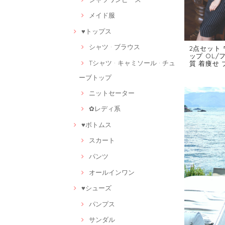
メイド服
♥トップス
シャツ · ブラウス
2点セット
ップ OL/
Tシャツ · キャミソール · チュ
質 着痩せ ブ
ーブトップ
ニットセーター
✿レディ系
♥ボトムス
スカート
パンツ
オールインワン
♥シューズ
パンプス
サンダル