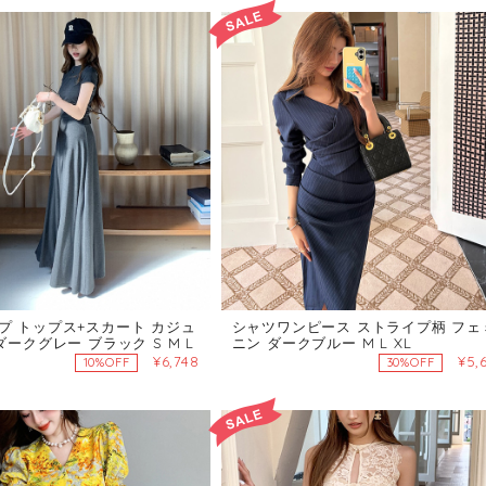
プ トップス+スカート カジュ
シャツワンピース ストライプ柄 フェ
ダークグレー ブラック S M L
ニン ダークブルー M L XL
¥6,748
¥5,
10%OFF
30%OFF