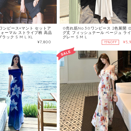
 ワンピース+マント セットア
✩売れ筋No.3✩ワンピース 2色展開 
フォーマル ストライプ柄 高品
グ丈 フィッシュテール ベージュ ラ
ラック S M L XL
グレー S M L
¥7,800
¥5,
15%OFF