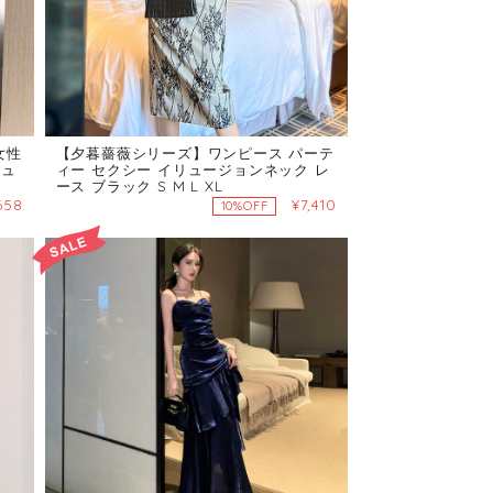
女性
【夕暮薔薇シリーズ】ワンピース パーテ
ジュ
ィー セクシー イリュージョンネック レ
ース ブラック S M L XL
658
¥7,410
10%OFF