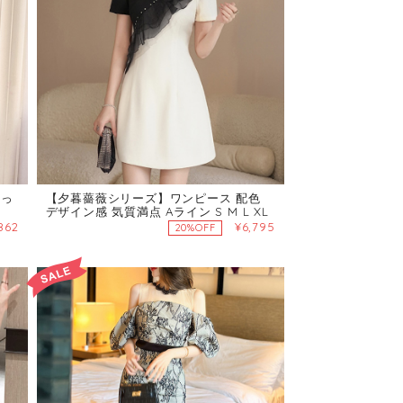
女っ
【夕暮薔薇シリーズ】ワンピース 配色
デザイン感 気質満点 Aライン S M L XL
862
¥6,795
20%OFF