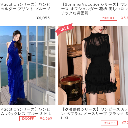
rVacationシリーズ】ワンピ
【SummerVacationシリーズ】ワ
ョルダー プリント ブルー S
ース オフショルダー 花柄 美しいロ
チックな雰囲気
¥6,055
¥5,
20%OFF
rVacationシリーズ】ワンピ
【夕暮薔薇シリーズ】ワンピース A
ム バックレス ブルー S M L
ン ペプラム ノースリーブ ブラック S
L XL
¥6,669
10%OFF
¥7,
15%OFF