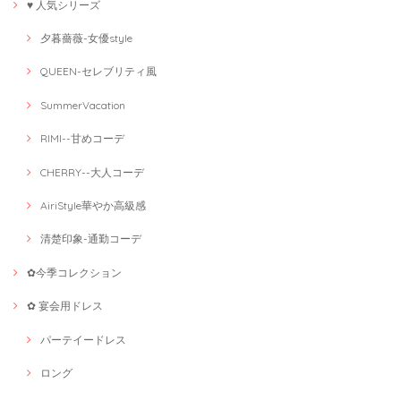
♥ 人気シリーズ
夕暮薔薇-女優style
QUEEN-セレブリティ風
SummerVacation
RIMI--甘めコーデ
CHERRY--大人コーデ
AiriStyle華やか高級感
清楚印象-通勤コーデ
✿今季コレクション
✿ 宴会用ドレス
パーテイードレス
ロング