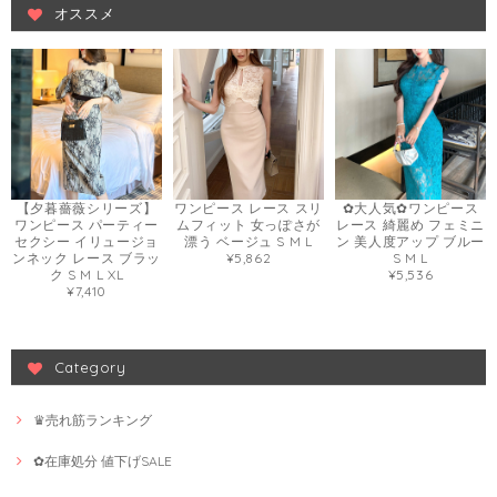
オススメ
【夕暮薔薇シリーズ】
ワンピース レース スリ
✿大人気✿ワンピース
ワンピース パーティー
ムフィット 女っぽさが
レース 綺麗め フェミニ
セクシー イリュージョ
漂う ベージュ S M L
ン 美人度アップ ブルー
ンネック レース ブラッ
¥5,862
S M L
ク S M L XL
¥5,536
¥7,410
Category
♛売れ筋ランキング
✿在庫処分 値下げSALE