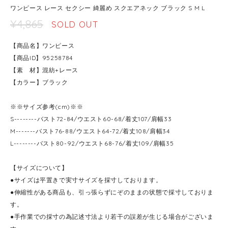
ワンピース レース セクシー 綺麗め スクエアネック ブラック S M L
¥4,865
SOLD OUT
【商品名】ワンピース
【商品ID】95258784
【素 材】混紡+レース
【カラー】ブラック
※※サイズ参考(cm)※※
S--------バスト72-84/ウエスト60-68/着丈107/肩幅33
M-------バスト76-88/ウエスト64-72/着丈108/肩幅34
L--------バスト80-92/ウエスト68-76/着丈109/肩幅35
【サイズについて】
●サイズは平置きで実寸サイズを採寸しております。
●伸縮性がある商品も、引っ張らずにぞのままの状態で採寸しておりま
す。
●手作業での採寸の為記述寸法より若干の誤差が生じる場合がございま