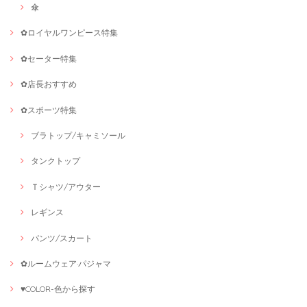
傘
✿ロイヤルワンピース特集
✿セーター特集
✿店長おすすめ
✿スポーツ特集
ブラトップ/キャミソール
タンクトップ
Ｔシャツ/アウター
レギンス
パンツ/スカート
✿ルームウェア·パジャマ
♥COLOR-色から探す