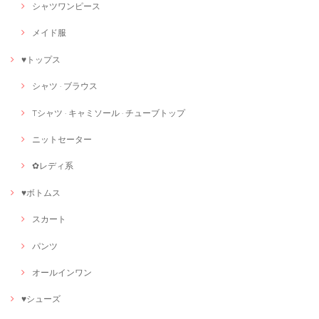
シャツワンピース
メイド服
♥トップス
シャツ · ブラウス
Tシャツ · キャミソール · チューブトップ
ニットセーター
✿レディ系
♥ボトムス
スカート
パンツ
オールインワン
♥シューズ