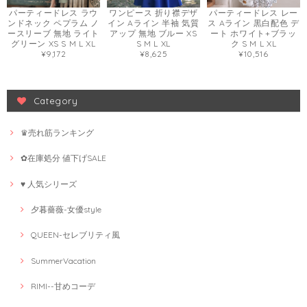
パーティードレス ラウ
ワンピース 折り襟デザ
パーティードレス レー
ンドネック ペプラム ノ
イン Aライン 半袖 気質
ス Aライン 黒白配色 デ
ースリーブ 無地 ライト
アップ 無地 ブルー XS
ート ホワイト+ブラッ
グリーン XS S M L XL
S M L XL
ク S M L XL
¥9,172
¥8,625
¥10,516
Category
♛売れ筋ランキング
✿在庫処分 値下げSALE
♥ 人気シリーズ
夕暮薔薇-女優style
QUEEN-セレブリティ風
SummerVacation
RIMI--甘めコーデ