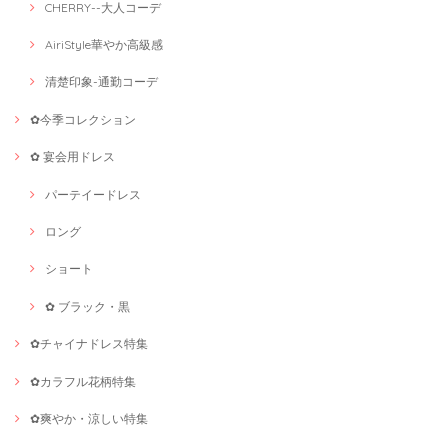
CHERRY--大人コーデ
AiriStyle華やか高級感
清楚印象-通勤コーデ
✿今季コレクション
✿ 宴会用ドレス
パーテイードレス
ロング
ショート
✿ ブラック・黒
✿チャイナドレス特集
✿カラフル花柄特集
✿爽やか・涼しい特集