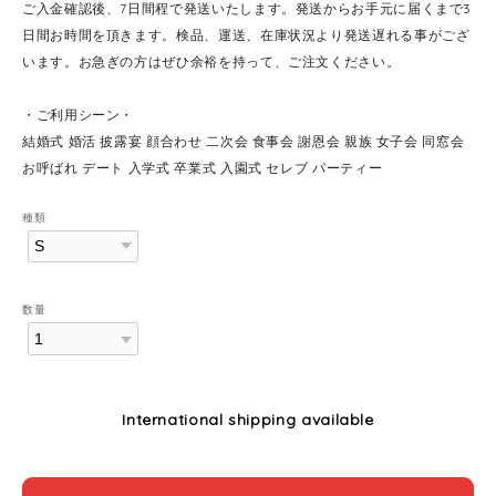
ご入金確認後、7日間程で発送いたします。発送からお手元に届くまで3
日間お時間を頂きます。検品、運送、在庫状況より発送遅れる事がござ
います。お急ぎの方はぜひ余裕を持って、ご注文ください。
・ご利用シーン・
結婚式 婚活 披露宴 顔合わせ 二次会 食事会 謝恩会 親族 女子会 同窓会
お呼ばれ デート 入学式 卒業式 入園式 セレブ パーティー
種類
数量
International shipping available