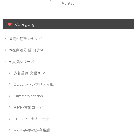
¥5,928
Category
♛売れ筋ランキング
✿在庫処分 値下げSALE
♥ 人気シリーズ
夕暮薔薇-女優style
QUEEN-セレブリティ風
SummerVacation
RIMI--甘めコーデ
CHERRY--大人コーデ
AiriStyle華やか高級感