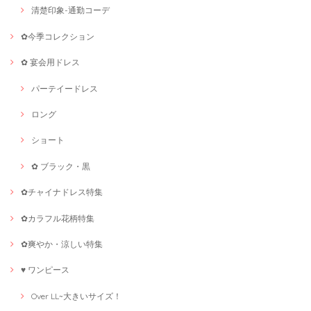
清楚印象-通勤コーデ
✿今季コレクション
✿ 宴会用ドレス
パーテイードレス
ロング
ショート
✿ ブラック・黒
✿チャイナドレス特集
✿カラフル花柄特集
✿爽やか・涼しい特集
♥ ワンピース
Over LL~大きいサイズ！