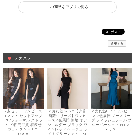
この商品をアプリで見る
通報する
オススメ
2点セット ワンピース
✩売れ筋No.2✩【夕暮
✩売れ筋No.1✩ワンピー
+マント セットアップ
薔薇シリーズ】ワンピ
ス 2色展開 ノースリー
OL/フォーマル ストラ
ース 4色展開 無地 オフ
ブ フィッシュテール ブ
イプ柄 高品質 着痩せ
ショルダー ブラック ワ
ルー ベージュ S M L XL
ブラック S M L XL
インレッド ベージュ ラ
¥5,528
¥7,800
イトグリーン S M L XL