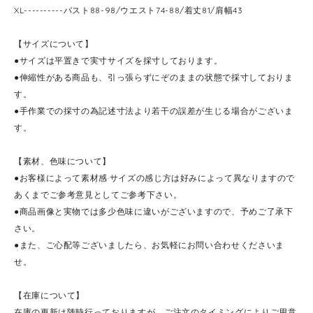
XL----------バスト88-98/ウエスト74-88/着丈81/肩幅43
【サイズについて】
●サイズは平置きで実寸サイズを採寸しております。
●伸縮性がある商品も、引っ張らずにぞのままの状態で採寸しておりま
す。
●手作業での採寸の為記述寸法より若干の誤差が生じる場合がございま
す。
【素材、色味について】
●お客様によって素材感·サイズの感じ方は好みによって異なりますので
あくまでご参考意見としてご参考下さい。
●商品画像と実物では多少色味に違いがございますので、予めご了承下
さい。
●また、ご心配等ございましたら、お気軽にお問い合わせくださいま
せ。
【在庫について】
在庫の更新は随時行っておりますが、ご注文のタイミングによりご用意