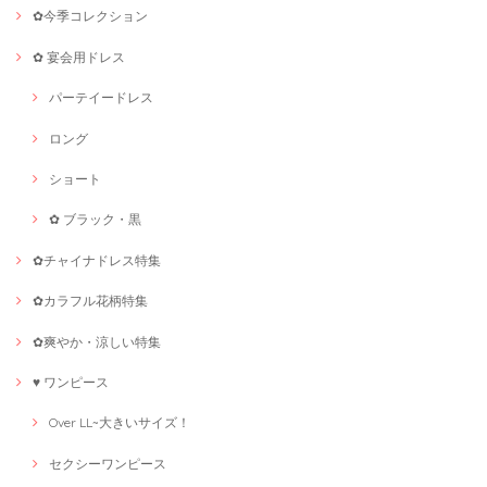
✿今季コレクション
✿ 宴会用ドレス
パーテイードレス
ロング
ショート
✿ ブラック・黒
✿チャイナドレス特集
✿カラフル花柄特集
✿爽やか・涼しい特集
♥ ワンピース
Over LL~大きいサイズ！
セクシーワンピース