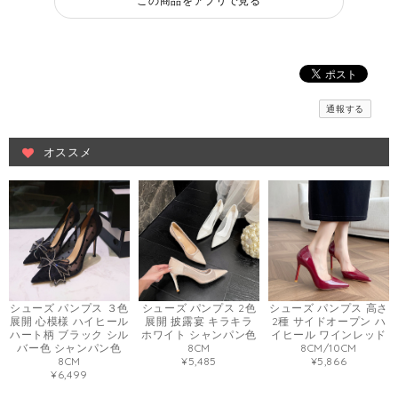
この商品をアプリで見る
通報する
オススメ
シューズ パンプス ３色
シューズ パンプス 2色
シューズ パンプス 高さ
展開 心模様 ハイヒール
展開 披露宴 キラキラ
2種 サイドオープン ハ
ハート柄 ブラック シル
ホワイト シャンパン色
イヒール ワインレッド
バー色 シャンパン色
8CM
8CM/10CM
8CM
¥5,485
¥5,866
¥6,499