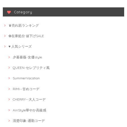
Category
♛売れ筋ランキング
✿在庫処分 値下げSALE
♥ 人気シリーズ
夕暮薔薇-女優style
QUEEN-セレブリティ風
SummerVacation
RIMI--甘めコーデ
CHERRY--大人コーデ
AiriStyle華やか高級感
清楚印象-通勤コーデ