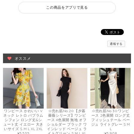
この商品をアプリで見る
通報する
オススメ
ワンピース かわいい V
✩売れ筋No.2✩【夕暮
✩売れ筋No.3✩ワンピ
ネック レトロ パプラム
薔薇シリーズ】ワンピ
ース 2色展開 ロング丈
シフォン ロング丈&シ
ース 4色展開 無地 オフ
フィッシュテール ベー
ュート丈 イエロー 大き
ショルダー ブラック ワ
ジュ ライトグレー S M
いサイズ S M L XL 2XL
インレッド ベージュ ラ
L
¥5,535
イトグリーン S M L XL
¥5,908