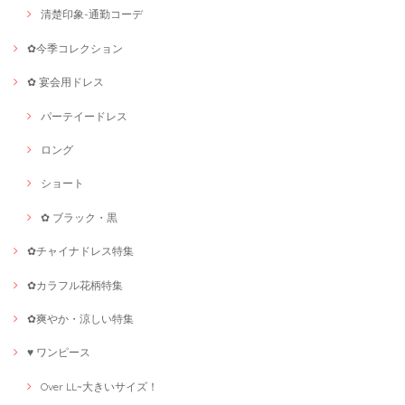
清楚印象-通勤コーデ
✿今季コレクション
✿ 宴会用ドレス
パーテイードレス
ロング
ショート
✿ ブラック・黒
✿チャイナドレス特集
✿カラフル花柄特集
✿爽やか・涼しい特集
♥ ワンピース
Over LL~大きいサイズ！