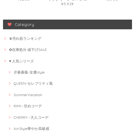
¥5,928
Category
♛売れ筋ランキング
✿在庫処分 値下げSALE
♥ 人気シリーズ
夕暮薔薇-女優style
QUEEN-セレブリティ風
SummerVacation
RIMI--甘めコーデ
CHERRY--大人コーデ
AiriStyle華やか高級感