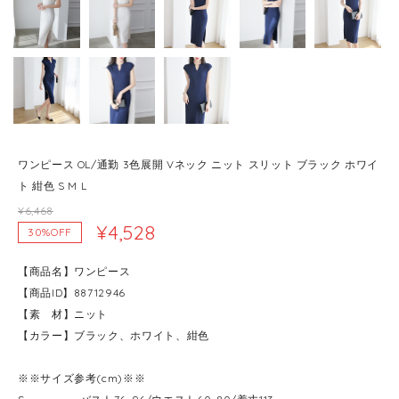
ワンピース OL/通勤 3色展開 Vネック ニット スリット ブラック ホワイ
ト 紺色 S M L
¥6,468
¥4,528
30%OFF
【商品名】ワンピース
【商品ID】88712946
【素 材】ニット
【カラー】ブラック、ホワイト、紺色
※※サイズ参考(cm)※※