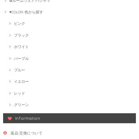
✿ルームウェア·パジャマ
♥COLOR-色から探す
ピンク
ブラック
ホワイト
パープル
ブルー
イエロー
レッド
グリーン
Information
返品·交換について