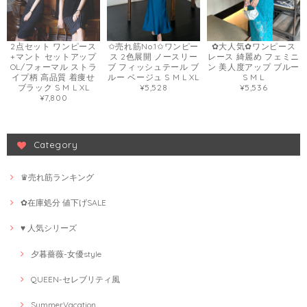
2点セット ワンピース
✩売れ筋No.1✩ワンピー
✿大人気✿ワンピース
+マント セットアップ
ス 2色展開 ノースリー
レース 綺麗め フェミニ
OL/フォーマル ストラ
ブ フィッシュテール ブ
ン 美人度アップ ブルー
イプ柄 高品質 着痩せ
ルー ベージュ S M L XL
S M L
ブラック S M L XL
¥5,528
¥5,536
¥7,800
Category
♛売れ筋ランキング
✿在庫処分 値下げSALE
♥ 人気シリーズ
夕暮薔薇-女優style
QUEEN-セレブリティ風
SummerVacation