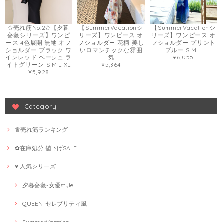
✩売れ筋No.2✩【夕暮
【SummerVacationシ
【SummerVacationシ
薔薇シリーズ】ワンピ
リーズ】ワンピース オ
リーズ】ワンピース オ
ース 4色展開 無地 オフ
フショルダー 花柄 美し
フショルダー プリント
ショルダー ブラック ワ
いロマンチックな雰囲
ブルー S M L
インレッド ベージュ ラ
気
¥6,055
イトグリーン S M L XL
¥5,864
¥5,928
Category
♛売れ筋ランキング
✿在庫処分 値下げSALE
♥ 人気シリーズ
夕暮薔薇-女優style
QUEEN-セレブリティ風
SummerVacation