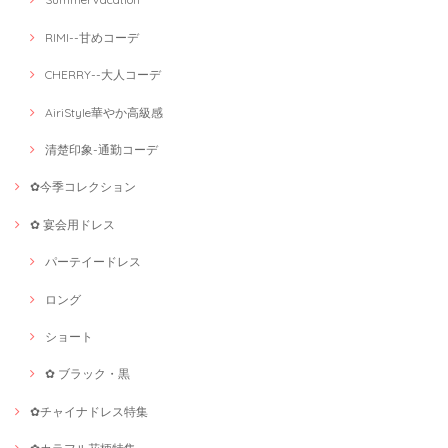
RIMI--甘めコーデ
CHERRY--大人コーデ
AiriStyle華やか高級感
清楚印象-通勤コーデ
✿今季コレクション
✿ 宴会用ドレス
パーテイードレス
ロング
ショート
✿ ブラック・黒
✿チャイナドレス特集