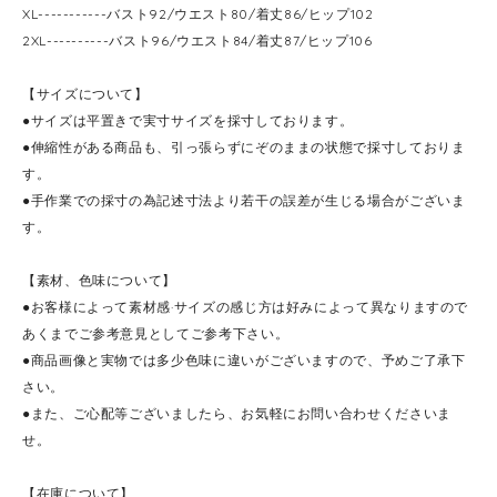
XL-----------バスト92/ウエスト80/着丈86/ヒップ102
2XL----------バスト96/ウエスト84/着丈87/ヒップ106
【サイズについて】
●サイズは平置きで実寸サイズを採寸しております。
●伸縮性がある商品も、引っ張らずにぞのままの状態で採寸しておりま
す。
●手作業での採寸の為記述寸法より若干の誤差が生じる場合がございま
す。
【素材、色味について】
●お客様によって素材感·サイズの感じ方は好みによって異なりますので
あくまでご参考意見としてご参考下さい。
●商品画像と実物では多少色味に違いがございますので、予めご了承下
さい。
●また、ご心配等ございましたら、お気軽にお問い合わせくださいま
せ。
【在庫について】