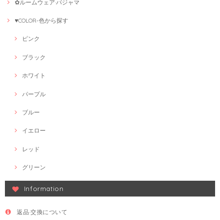
✿ルームウェア·パジャマ
♥COLOR-色から探す
ピンク
ブラック
ホワイト
パープル
ブルー
イエロー
レッド
グリーン
Information
返品·交換について