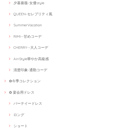
夕暮薔薇-女優style
QUEEN-セレブリティ風
SummerVacation
RIMI--甘めコーデ
CHERRY--大人コーデ
AiriStyle華やか高級感
清楚印象-通勤コーデ
✿今季コレクション
✿ 宴会用ドレス
パーテイードレス
ロング
ショート