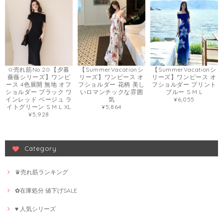
✩売れ筋No.2✩【夕暮
【SummerVacationシ
【SummerVacationシ
薔薇シリーズ】ワンピ
リーズ】ワンピース オ
リーズ】ワンピース オ
ース 4色展開 無地 オフ
フショルダー 花柄 美し
フショルダー プリント
ショルダー ブラック ワ
いロマンチックな雰囲
ブルー S M L
インレッド ベージュ ラ
気
¥6,055
イトグリーン S M L XL
¥5,864
¥5,928
Category
♛売れ筋ランキング
✿在庫処分 値下げSALE
♥ 人気シリーズ