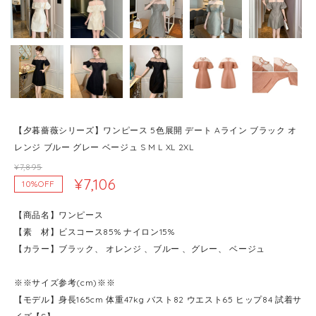
【夕暮薔薇シリーズ】ワンピース 5色展開 デート Aライン ブラック オ
レンジ ブルー グレー ベージュ S M L XL 2XL
¥7,895
¥7,106
10%OFF
【商品名】ワンピース
【素 材】ビスコース85% ナイロン15%
【カラー】ブラック、 オレンジ 、ブルー 、グレー、 ベージュ
※※サイズ参考(cm)※※
【モデル】身長165cm 体重47kg バスト82 ウエスト65 ヒップ84 試着サ