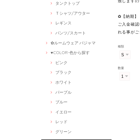
致しますの
タンクトップ
Ｔシャツ/アウター
✿【納期】
レギンス
ご入金確認
れる事がご
パンツ/スカート
✿ルームウェア·パジャマ
種類
♥COLOR-色から探す
ピンク
数量
ブラック
ホワイト
パープル
ブルー
イエロー
レッド
グリーン