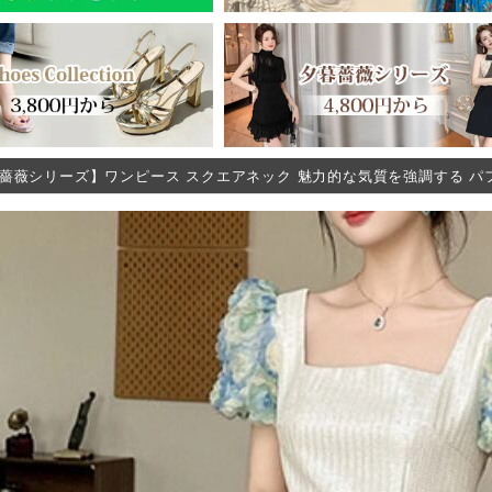
薔薇シリーズ】ワンピース スクエアネック 魅力的な気質を強調する パフスリ