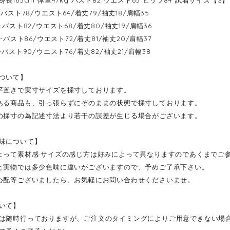
長165cm 体重47kg バスト82 ウエスト65 ヒップ84 試着サイズ【S】
-----バスト78/ウエスト64/着丈79/袖丈18/肩幅35
-----バスト82/ウエスト68/着丈80/袖丈19/肩幅36
------バスト86/ウエスト72/着丈81/袖丈20/肩幅37
-----バスト90/ウエスト76/着丈82/袖丈21/肩幅38
ついて】
平置きで実寸サイズを採寸しております。
ある商品も、引っ張らずにぞのままの状態で採寸しております。
の採寸の為記述寸法より若干の誤差が生じる場合がございます。
味について】
よって素材感·サイズの感じ方は好みによって異なりますのであくまでご
と実物では多少色味に違いがございますので、予めご了承下さい。
心配等ございましたら、お気軽にお問い合わせくださいませ。
いて】
は随時行っておりますが、ご注文のタイミングによりご用意できない場