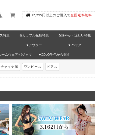
12,999円以上のご購入で
全国送料無料
ス特集
✿カラフル花柄特集
✿爽やか・涼しい特集
♥アウター
♥ バッグ
ルームウェア·パジャマ
♥COLOR-色から探す
チャイナ風
ワンピース
ピアス