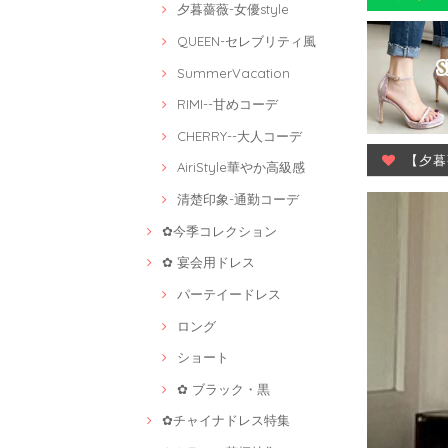
夕暮薔薇-女優style
QUEEN-セレブリティ風
SummerVacation
RIMI--甘めコーデ
CHERRY--大人コーデ
【夕暮
AiriStyle華やか高級感
清楚印象-通勤コーデ
✿今季コレクション
✿ 宴会用ドレス
パーテイードレス
ロング
ショート
✿ ブラック・黒
✿チャイナドレス特集