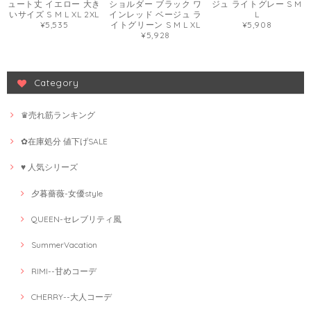
ュート丈 イエロー 大き
ショルダー ブラック ワ
ジュ ライトグレー S M
いサイズ S M L XL 2XL
インレッド ベージュ ラ
L
¥5,535
イトグリーン S M L XL
¥5,908
¥5,928
Category
♛売れ筋ランキング
✿在庫処分 値下げSALE
♥ 人気シリーズ
夕暮薔薇-女優style
QUEEN-セレブリティ風
SummerVacation
RIMI--甘めコーデ
CHERRY--大人コーデ