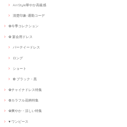
AiriStyle華やか高級感
清楚印象-通勤コーデ
✿今季コレクション
✿ 宴会用ドレス
パーテイードレス
ロング
ショート
✿ ブラック・黒
✿チャイナドレス特集
✿カラフル花柄特集
✿爽やか・涼しい特集
♥ ワンピース