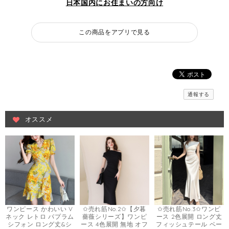
日本国内にお住まいの方向け
この商品をアプリで見る
通報する
オススメ
ワンピース かわいい V
✩売れ筋No.2✩【夕暮
✩売れ筋No.3✩ワンピ
ネック レトロ パプラム
薔薇シリーズ】ワンピ
ース 2色展開 ロング丈
シフォン ロング丈&シ
ース 4色展開 無地 オフ
フィッシュテール ベー