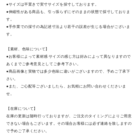
●サイズは平置きで実寸サイズを採寸しております。
●伸縮性がある商品も、引っ張らずにぞのままの状態で採寸しておりま
す。
●手作業での採寸の為記述寸法より若干の誤差が生じる場合がございま
す。
【素材、色味について】
●お客様によって素材感·サイズの感じ方は好みによって異なりますので
あくまでご参考意見としてご参考下さい。
●商品画像と実物では多少色味に違いがございますので、予めご了承下
さい。
●また、ご心配等ございましたら、お気軽にお問い合わせくださいま
せ。
【在庫について】
在庫の更新は随時行っておりますが、ご注文のタイミングによりご用意
できない場合もございます。その場合お客様には必ず連絡を致しますの
で予めご了承ください。