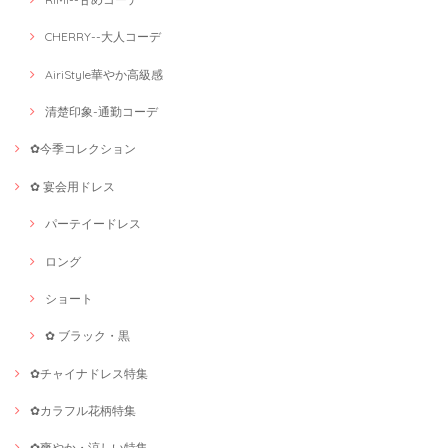
CHERRY--大人コーデ
AiriStyle華やか高級感
清楚印象-通勤コーデ
✿今季コレクション
✿ 宴会用ドレス
パーテイードレス
ロング
ショート
✿ ブラック・黒
✿チャイナドレス特集
✿カラフル花柄特集
✿爽やか・涼しい特集