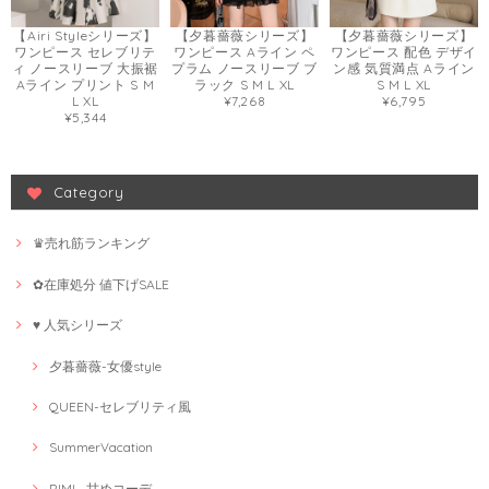
【Airi Styleシリーズ】
【夕暮薔薇シリーズ】
【夕暮薔薇シリーズ】
ワンピース セレブリテ
ワンピース Aライン ペ
ワンピース 配色 デザイ
ィ ノースリーブ 大振裾
プラム ノースリーブ ブ
ン感 気質満点 Aライン
Aライン プリント S M
ラック S M L XL
S M L XL
L XL
¥7,268
¥6,795
¥5,344
Category
♛売れ筋ランキング
✿在庫処分 値下げSALE
♥ 人気シリーズ
夕暮薔薇-女優style
QUEEN-セレブリティ風
SummerVacation
RIMI--甘めコーデ