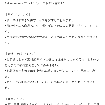
2XL---------バスト94 /ウエスト82 /着丈90
【サイズについて】
●サイズは平置きで実寸サイズを採寸しております。
●伸縮性がある商品も、引っ張らずにぞのままの状態で採寸しておりま
す。
●手作業での採寸の為記述寸法より若干の誤差が生じる場合がございま
す。
【素材、色味について】
●お客様によって素材感·サイズの感じ方は好みによって異なりますので
あくまでご参考意見としてご参考下さい。
●商品画像と実物では多少色味に違いがございますので、予めご了承下
さい。
●また、ご心配等ございましたら、お気軽にお問い合わせくださいま
せ。
【在庫について】
在庫の更新は随時行っておりますが、ご注文のタイミングによりご用意