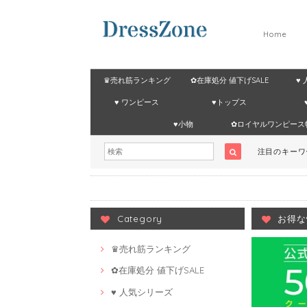
Home
♛売れ筋ランキング
✿在庫処分 値下げSALE
♥
♥ ワンピース
♥トップス
♥小物
✿ロイヤルワンピース
注目のキー
Category
お得な
♛売れ筋ランキング
✿在庫処分 値下げSALE
♥ 人気シリーズ