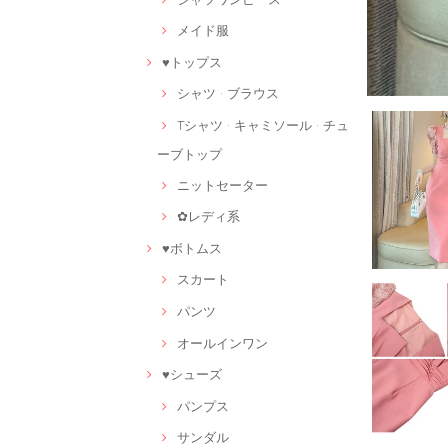
メイド服
♥トップス
シャツ · ブラウス
Tシャツ · キャミソール · チュ
ーブトップ
ニットセーター
✿レディ系
♥ボトムス
スカート
パンツ
オールインワン
♥シューズ
パンプス
サンダル