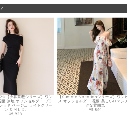
メ
.2✩【夕暮薔薇シリーズ】ワン
【SummerVacationシリーズ】ワン
展開 無地 オフショルダー ブラ
ス オフショルダー 花柄 美しいロマン
レッド ベージュ ライトグリー
クな雰囲気
ン S M L XL
¥5,864
¥5,928