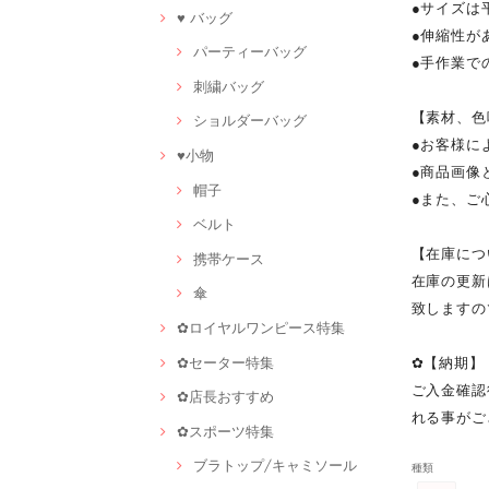
●サイズは
♥ バッグ
●伸縮性が
パーティーバッグ
●手作業で
刺繍バッグ
【素材、色
ショルダーバッグ
●お客様に
♥小物
●商品画像
帽子
●また、ご
ベルト
【在庫につ
携帯ケース
在庫の更新
傘
致しますの
✿ロイヤルワンピース特集
✿セーター特集
✿【納期】
ご入金確認
✿店長おすすめ
れる事がご
✿スポーツ特集
ブラトップ/キャミソール
種類