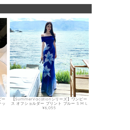
ピー
【SummerVacationシリーズ】ワンピー
チッ
ス オフショルダー プリント ブルー S M L
¥6,055