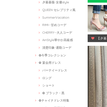
夕暮薔薇-女優style
QUEEN-セレブリティ風
SummerVacation
RIMI--甘めコーデ
CHERRY--大人コーデ
【夕暮
AiriStyle華やか高級感
清楚印象-通勤コーデ
✿今季コレクション
✿ 宴会用ドレス
パーテイードレス
ロング
ショート
✿ ブラック・黒
✿チャイナドレス特集