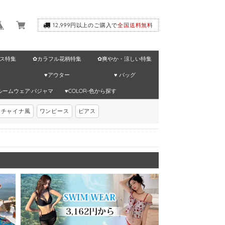
12,999円以上のご購入で
全国送料無料
ス特集
✿カラフル花柄特集
✿爽やか・涼しい特集
♥アウター
♥ バッグ
ルームウェア·パジャマ
♥COLOR-色から探す
チャイナ風
ワンピース
ピアス