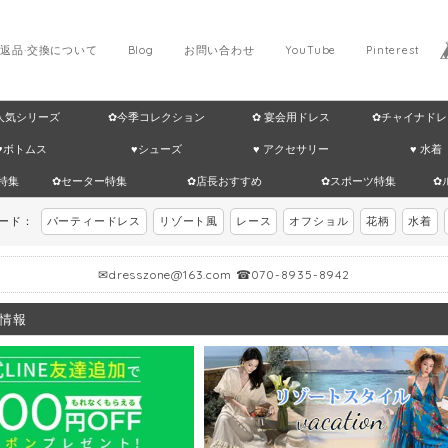
返品·交換について
Blog
お問い合わせ
YouTube
Pinterest
 人気シリーズ
✿今季コレクション
✿ 宴会用ドレス
✿チャイナドレ
♥ボトムス
♥シューズ
♥ アクセサリー
♥ 水着
特集
✿セーター特集
✿店長おすすめ
✿スポーツ特集
✿
ワード：
パーティードレス
リゾート風
レース
オフショル
花柄
水着
✉
dresszone@163.com
☎070-8935-8942
情報