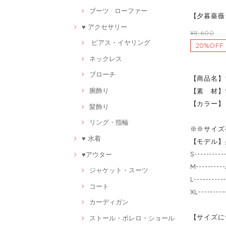
ブーツ · ローファー
【夕暮薔薇シ
♥ アクセサリー
¥8,600
ピアス・イヤリング
20%OFF
ネックレス
ブローチ
【商品名】
腕飾り
【素 材】
【カラー】
髪飾り
リング・指輪
※※サイズ
♥ 水着
【モデル】身
S-------
♥アウター
M------
ジャケット・スーツ
L------
コート
XL-----
カーディガン
【サイズに
ストール・ボレロ・ショール