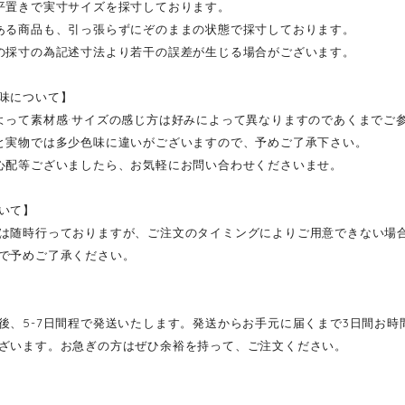
平置きで実寸サイズを採寸しております。
ある商品も、引っ張らずにぞのままの状態で採寸しております。
の採寸の為記述寸法より若干の誤差が生じる場合がございます。
味について】
よって素材感·サイズの感じ方は好みによって異なりますのであくまでご
と実物では多少色味に違いがございますので、予めご了承下さい。
心配等ございましたら、お気軽にお問い合わせくださいませ。
いて】
は随時行っておりますが、ご注文のタイミングによりご用意できない場
で予めご了承ください。
後、5-7日間程で発送いたします。発送からお手元に届くまで3日間お
ざいます。お急ぎの方はぜひ余裕を持って、ご注文ください。