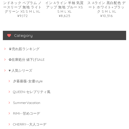
ンドネック ペプラム ノ
イン Aライン 半袖 気質
ス Aライン 黒白配色 デ
ースリーブ 無地 ライト
アップ 無地 ブルー XS
ート ホワイト+ブラッ
グリーン XS S M L XL
S M L XL
ク S M L XL
¥9,172
¥8,625
¥10,516
Category
♛売れ筋ランキング
✿在庫処分 値下げSALE
♥ 人気シリーズ
夕暮薔薇-女優style
QUEEN-セレブリティ風
SummerVacation
RIMI--甘めコーデ
CHERRY--大人コーデ