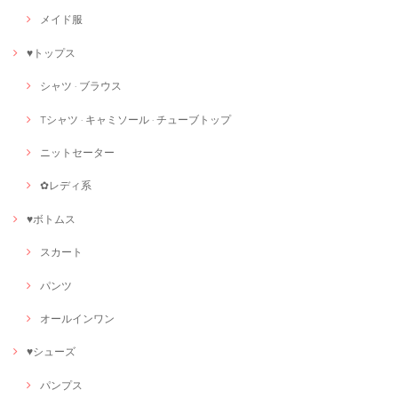
メイド服
♥トップス
シャツ · ブラウス
Tシャツ · キャミソール · チューブトップ
ニットセーター
✿レディ系
♥ボトムス
スカート
パンツ
オールインワン
♥シューズ
パンプス