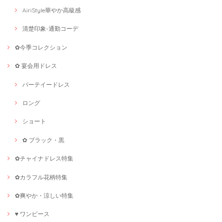
AiriStyle華やか高級感
清楚印象-通勤コーデ
✿今季コレクション
✿ 宴会用ドレス
パーテイードレス
ロング
ショート
✿ ブラック・黒
✿チャイナドレス特集
✿カラフル花柄特集
✿爽やか・涼しい特集
♥ ワンピース