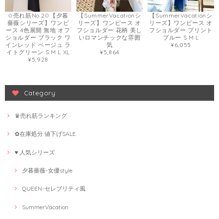
✩売れ筋No.2✩【夕暮
【SummerVacationシ
【SummerVacationシ
薔薇シリーズ】ワンピ
リーズ】ワンピース オ
リーズ】ワンピース オ
ース 4色展開 無地 オフ
フショルダー 花柄 美し
フショルダー プリント
ショルダー ブラック ワ
いロマンチックな雰囲
ブルー S M L
インレッド ベージュ ラ
気
¥6,055
イトグリーン S M L XL
¥5,864
¥5,928
Category
♛売れ筋ランキング
✿在庫処分 値下げSALE
♥ 人気シリーズ
夕暮薔薇-女優style
QUEEN-セレブリティ風
SummerVacation