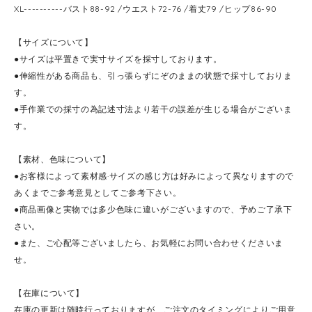
XL----------バスト88-92 /ウエスト72-76 /着丈79 /ヒップ86-90
【サイズについて】
●サイズは平置きで実寸サイズを採寸しております。
●伸縮性がある商品も、引っ張らずにぞのままの状態で採寸しておりま
す。
●手作業での採寸の為記述寸法より若干の誤差が生じる場合がございま
す。
【素材、色味について】
●お客様によって素材感·サイズの感じ方は好みによって異なりますので
あくまでご参考意見としてご参考下さい。
●商品画像と実物では多少色味に違いがございますので、予めご了承下
さい。
●また、ご心配等ございましたら、お気軽にお問い合わせくださいま
せ。
【在庫について】
在庫の更新は随時行っておりますが、ご注文のタイミングによりご用意