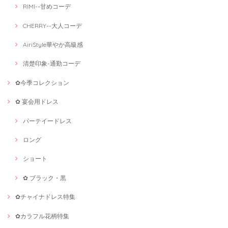
RIMI--甘めコーデ
CHERRY--大人コーデ
AiriStyle華やか高級感
清楚印象-通勤コーデ
✿今季コレクション
✿ 宴会用ドレス
パーテイードレス
ロング
ショート
✿ ブラック・黒
✿チャイナドレス特集
✿カラフル花柄特集