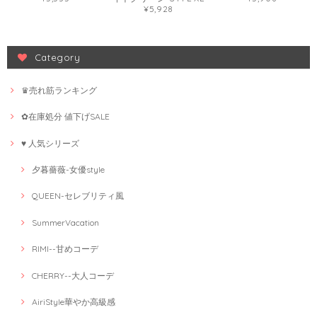
¥5,928
Category
♛売れ筋ランキング
✿在庫処分 値下げSALE
♥ 人気シリーズ
夕暮薔薇-女優style
QUEEN-セレブリティ風
SummerVacation
RIMI--甘めコーデ
CHERRY--大人コーデ
AiriStyle華やか高級感