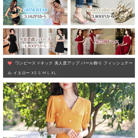
ワンピース Vネック 美人度アップ パール飾り フィッシュテー
ル イエロー XS S M L XL