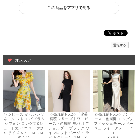
この商品をアプリで見る
通報する
オススメ
ワンピース かわいい V
✩売れ筋No.2✩【夕暮
✩売れ筋No.3✩ワンピ
ネック レトロ パプラム
薔薇シリーズ】ワンピ
ース 2色展開 ロング丈
シフォン ロング丈&シ
ース 4色展開 無地 オフ
フィッシュテール ベー
ュート丈 イエロー 大き
ショルダー ブラック ワ
ジュ ライトグレー S M
いサイズ S M L XL 2XL
インレッド ベージュ ラ
L
¥5,535
イトグリーン S M L XL
¥5,908