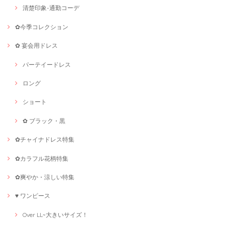
清楚印象-通勤コーデ
✿今季コレクション
✿ 宴会用ドレス
パーテイードレス
ロング
ショート
✿ ブラック・黒
✿チャイナドレス特集
✿カラフル花柄特集
✿爽やか・涼しい特集
♥ ワンピース
Over LL~大きいサイズ！