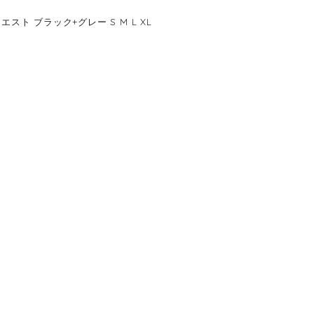
ト ブラック+グレー S M L XL