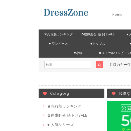
Home
♛売れ筋ランキング
✿在庫処分 値下げSALE
♥
♥ ワンピース
♥トップス
♥小物
✿ロイヤルワンピース
注目のキー
Category
お得な
♛売れ筋ランキング
✿在庫処分 値下げSALE
♥ 人気シリーズ