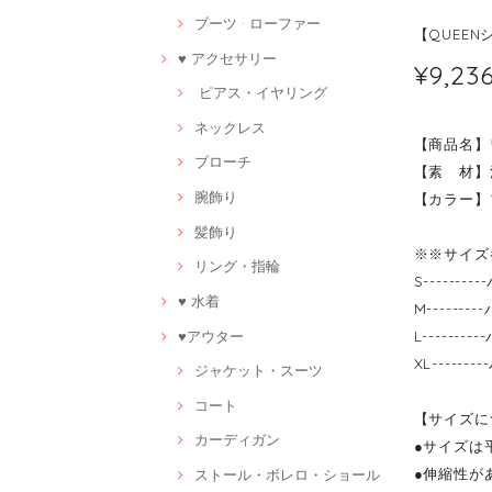
ブーツ · ローファー
【QUEEN
♥ アクセサリー
¥9,23
ピアス・イヤリング
ネックレス
【商品名】
ブローチ
【素 材】
腕飾り
【カラー】
髪飾り
※※サイズ
リング・指輪
S------
♥ 水着
M------
♥アウター
L------
XL-----
ジャケット・スーツ
コート
【サイズに
カーディガン
●サイズは
●伸縮性が
ストール・ボレロ・ショール