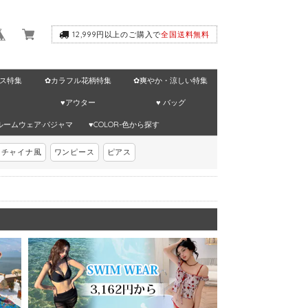
12,999円以上のご購入で
全国送料無料
ス特集
✿カラフル花柄特集
✿爽やか・涼しい特集
♥アウター
♥ バッグ
ルームウェア·パジャマ
♥COLOR-色から探す
チャイナ風
ワンピース
ピアス