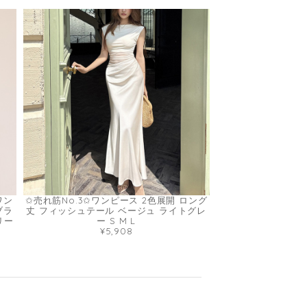
ワン
✩売れ筋No.3✩ワンピース 2色展開 ロング
ブラ
丈 フィッシュテール ベージュ ライトグレ
リー
ー S M L
¥5,908