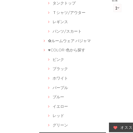
数量
タンクトップ
Ｔシャツ/アウター
レギンス
パンツ/スカート
✿ルームウェア·パジャマ
♥COLOR-色から探す
ピンク
ブラック
ホワイト
パープル
ブルー
イエロー
レッド
グリーン
オスス