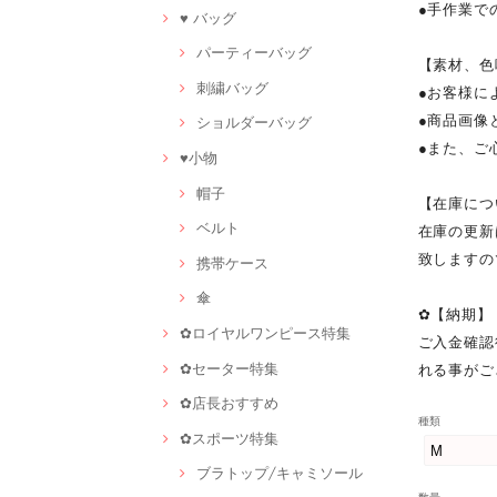
●手作業で
♥ バッグ
パーティーバッグ
【素材、色
刺繍バッグ
●お客様に
●商品画像
ショルダーバッグ
●また、ご
♥小物
帽子
【在庫につ
ベルト
在庫の更新
致しますの
携帯ケース
傘
✿【納期】
✿ロイヤルワンピース特集
ご入金確認
✿セーター特集
れる事がご
✿店長おすすめ
種類
✿スポーツ特集
ブラトップ/キャミソール