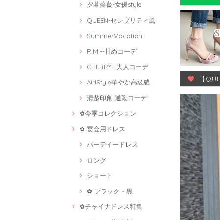
夕暮薔薇-女優style
QUEEN-セレブリティ風
SummerVacation
RIMI--甘めコーデ
CHERRY--大人コーデ
【QU
AiriStyle華やか高級感
清楚印象-通勤コーデ
✿今季コレクション
✿ 宴会用ドレス
パーテイードレス
ロング
ショート
✿ ブラック・黒
✿チャイナドレス特集