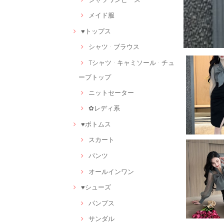
メイド服
♥トップス
シャツ · ブラウス
Tシャツ · キャミソール · チュ
ーブトップ
ニットセーター
✿レディ系
♥ボトムス
スカート
パンツ
オールインワン
♥シューズ
パンプス
サンダル