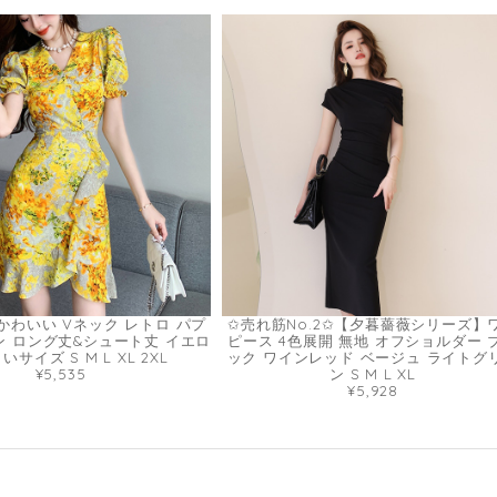
かわいい Vネック レトロ パプ
✩売れ筋No.2✩【夕暮薔薇シリーズ】
ン ロング丈&シュート丈 イエロ
ピース 4色展開 無地 オフショルダー 
いサイズ S M L XL 2XL
ック ワインレッド ベージュ ライトグ
¥5,535
ン S M L XL
¥5,928