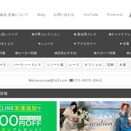
返品·交換について
Blog
お問い合わせ
YouTube
Pinterest
 人気シリーズ
✿今季コレクション
✿ 宴会用ドレス
✿チャイナドレ
♥ボトムス
♥シューズ
♥ アクセサリー
♥ 水着
特集
✿セーター特集
✿店長おすすめ
✿スポーツ特集
✿
ワード：
パーティードレス
リゾート風
レース
オフショル
花柄
水着
✉
dresszone@163.com
☎070-8935-8942
情報