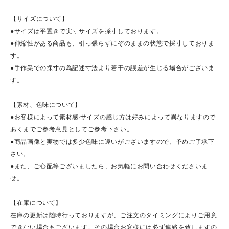
【サイズについて】
●サイズは平置きで実寸サイズを採寸しております。
●伸縮性がある商品も、引っ張らずにぞのままの状態で採寸しておりま
す。
●手作業での採寸の為記述寸法より若干の誤差が生じる場合がございま
す。
【素材、色味について】
●お客様によって素材感·サイズの感じ方は好みによって異なりますので
あくまでご参考意見としてご参考下さい。
●商品画像と実物では多少色味に違いがございますので、予めご了承下
さい。
●また、ご心配等ございましたら、お気軽にお問い合わせくださいま
せ。
【在庫について】
在庫の更新は随時行っておりますが、ご注文のタイミングによりご用意
できない場合もございます。その場合お客様には必ず連絡を致しますの