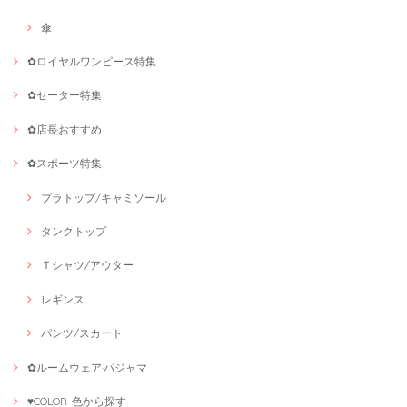
傘
✿ロイヤルワンピース特集
✿セーター特集
✿店長おすすめ
✿スポーツ特集
ブラトップ/キャミソール
タンクトップ
Ｔシャツ/アウター
レギンス
パンツ/スカート
✿ルームウェア·パジャマ
♥COLOR-色から探す