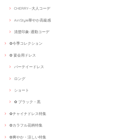
CHERRY--大人コーデ
AiriStyle華やか高級感
清楚印象-通勤コーデ
✿今季コレクション
✿ 宴会用ドレス
パーテイードレス
ロング
ショート
✿ ブラック・黒
✿チャイナドレス特集
✿カラフル花柄特集
✿爽やか・涼しい特集