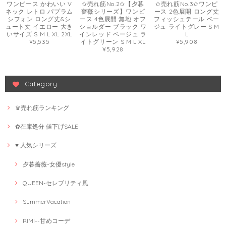
ワンピース かわいい V
✩売れ筋No.2✩【夕暮
✩売れ筋No.3✩ワンピ
ネック レトロ パプラム
薔薇シリーズ】ワンピ
ース 2色展開 ロング丈
シフォン ロング丈&シ
ース 4色展開 無地 オフ
フィッシュテール ベー
ュート丈 イエロー 大き
ショルダー ブラック ワ
ジュ ライトグレー S M
いサイズ S M L XL 2XL
インレッド ベージュ ラ
L
¥5,535
イトグリーン S M L XL
¥5,908
¥5,928
Category
♛売れ筋ランキング
✿在庫処分 値下げSALE
♥ 人気シリーズ
夕暮薔薇-女優style
QUEEN-セレブリティ風
SummerVacation
RIMI--甘めコーデ