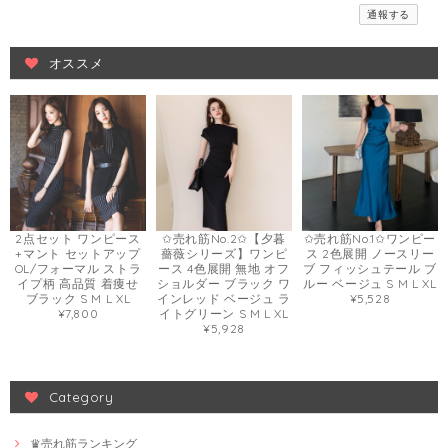
通報する
オススメ
2点セット ワンピース
✩売れ筋No.2✩【夕暮
✩売れ筋No.1✩ワンピー
+マント セットアップ
薔薇シリーズ】ワンピ
ス 2色展開 ノースリー
OL/フォーマル ストラ
ース 4色展開 無地 オフ
ブ フィッシュテール ブ
イプ柄 高品質 着痩せ
ショルダー ブラック ワ
ルー ベージュ S M L XL
ブラック S M L XL
インレッド ベージュ ラ
¥5,528
¥7,800
イトグリーン S M L XL
¥5,928
Category
♛売れ筋ランキング