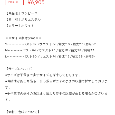
¥6,905
20%OFF
【商品名】ワンピース
【素 材】ポリエステル
【カラー】ホワイト
※※サイズ参考(cm)※※
S-----------バスト82 /ウエスト66 /着丈110 /袖丈27 /肩幅32
M----------バスト86 /ウエスト70 /着丈111 /袖丈28 /肩幅33
L-----------バスト90 /ウエスト74 /着丈112 /袖丈29 /肩幅34
【サイズについて】
●サイズは平置きで実寸サイズを採寸しております。
●伸縮性がある商品も、引っ張らずにぞのままの状態で採寸しておりま
す。
●手作業での採寸の為記述寸法より若干の誤差が生じる場合がございま
す。
【素材、色味について】