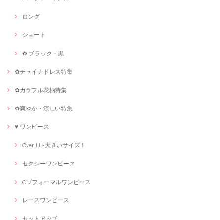
ロング
ショート
✿ ブラック・黒
✿チャイナドレス特集
✿カラフル花柄特集
✿爽やか・涼しい特集
♥ ワンピース
Over LL~大きいサイズ！
セクシーワンピース
OL/フォーマルワンピース
レースワンピース
セットアップ