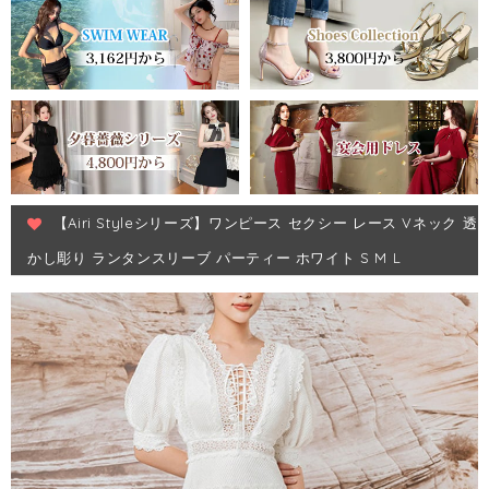
【Airi Styleシリーズ】ワンピース セクシー レース Vネック 透
かし彫り ランタンスリーブ パーティー ホワイト S M L