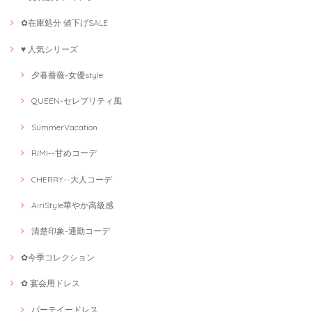
✿在庫処分 値下げSALE
♥ 人気シリーズ
夕暮薔薇-女優style
QUEEN-セレブリティ風
SummerVacation
RIMI--甘めコーデ
CHERRY--大人コーデ
AiriStyle華やか高級感
清楚印象-通勤コーデ
✿今季コレクション
✿ 宴会用ドレス
パーテイードレス