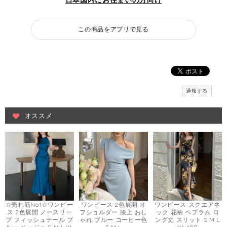
日本国内にお住まいの方向け
この商品をアプリで見る
通報する
オススメ
✩売れ筋No.1✩ワンピー
ワンピース 2色展開 オ
ワンピース スクエアネ
ス 2色展開 ノースリー
フショルダー 膝上 おし
ック 花柄 ペプラム ロ
ブ フィッシュテール ブ
ゃれ ブルー コーヒー色
ング丈 スリット S M L