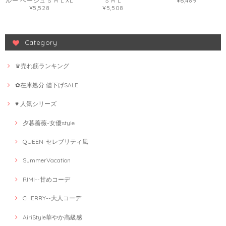
ルー ベージュ S M L XL
S M L
¥6,489
¥5,528
¥5,508
Category
♛売れ筋ランキング
✿在庫処分 値下げSALE
♥ 人気シリーズ
夕暮薔薇-女優style
QUEEN-セレブリティ風
SummerVacation
RIMI--甘めコーデ
CHERRY--大人コーデ
AiriStyle華やか高級感