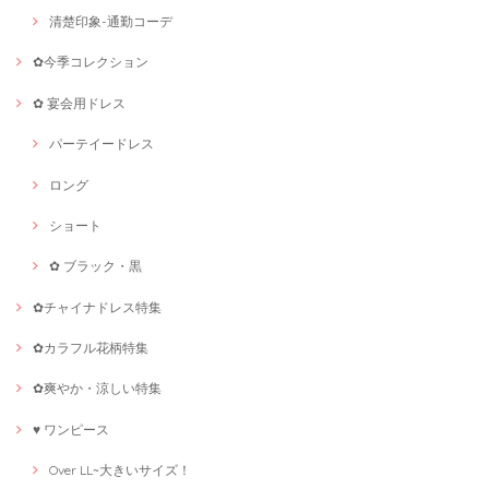
清楚印象-通勤コーデ
✿今季コレクション
✿ 宴会用ドレス
パーテイードレス
ロング
ショート
✿ ブラック・黒
✿チャイナドレス特集
✿カラフル花柄特集
✿爽やか・涼しい特集
♥ ワンピース
Over LL~大きいサイズ！