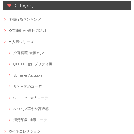
Category
♛売れ筋ランキング
✿在庫処分 値下げSALE
♥ 人気シリーズ
夕暮薔薇-女優style
QUEEN-セレブリティ風
SummerVacation
RIMI--甘めコーデ
CHERRY--大人コーデ
AiriStyle華やか高級感
清楚印象-通勤コーデ
✿今季コレクション