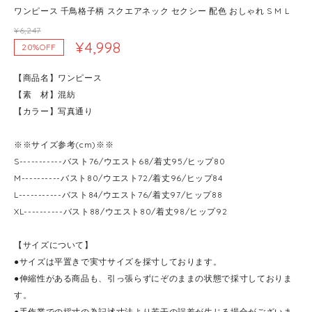
ワンピース 千鳥格子柄 スクエアネック セクシー 配色 おしゃれ S M L
¥6,247
¥4,998
20%OFF
【商品名】ワンピース
【素 材】混紡
【カラー】写真通り
※※サイズ参考(cm)※※
S-----------バスト76/ウエスト68/着丈95/ヒップ80
M----------バスト80/ウエスト72/着丈96/ヒップ84
L-----------バスト84/ウエスト76/着丈97/ヒップ88
XL----------バスト88/ウエスト80/着丈98/ヒップ92
【サイズについて】
●サイズは平置きで実寸サイズを採寸しております。
●伸縮性がある商品も、引っ張らずにぞのままの状態で採寸しておりま
す。
●手作業での採寸の為記述寸法より若干の誤差が生じる場合がございま