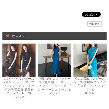
通報する
オススメ
2点セット ワンピース
✩売れ筋No.1✩ワンピー
✿大人気✿ワンピース
+マント セットアップ
ス 2色展開 ノースリー
レース 綺麗め フェミニ
OL/フォーマル ストラ
ブ フィッシュテール ブ
ン 美人度アップ ブルー
イプ柄 高品質 着痩せ
ルー ベージュ S M L XL
S M L
ブラック S M L XL
¥5,528
¥5,536
¥7,800