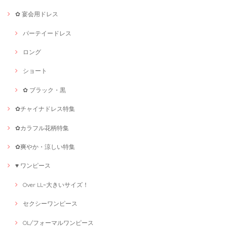
✿ 宴会用ドレス
パーテイードレス
ロング
ショート
✿ ブラック・黒
✿チャイナドレス特集
✿カラフル花柄特集
✿爽やか・涼しい特集
♥ ワンピース
Over LL~大きいサイズ！
セクシーワンピース
OL/フォーマルワンピース