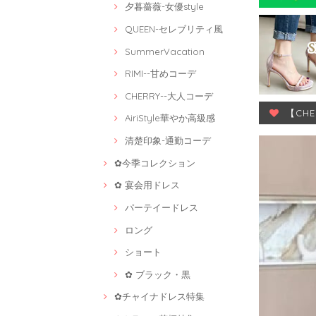
夕暮薔薇-女優style
QUEEN-セレブリティ風
SummerVacation
RIMI--甘めコーデ
CHERRY--大人コーデ
【CH
AiriStyle華やか高級感
清楚印象-通勤コーデ
✿今季コレクション
✿ 宴会用ドレス
パーテイードレス
ロング
ショート
✿ ブラック・黒
✿チャイナドレス特集