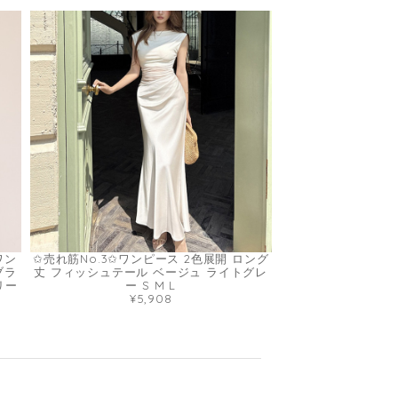
ワン
✩売れ筋No.3✩ワンピース 2色展開 ロング
ブラ
丈 フィッシュテール ベージュ ライトグレ
リー
ー S M L
¥5,908