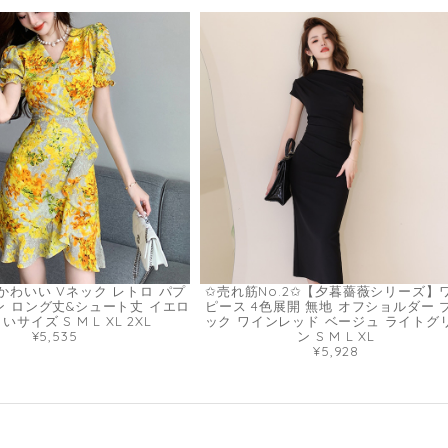
かわいい Vネック レトロ パプ
✩売れ筋No.2✩【夕暮薔薇シリーズ】
ン ロング丈&シュート丈 イエロ
ピース 4色展開 無地 オフショルダー 
いサイズ S M L XL 2XL
ック ワインレッド ベージュ ライトグ
¥5,535
ン S M L XL
¥5,928