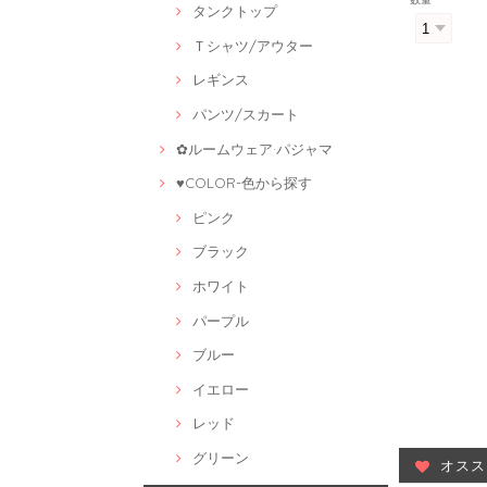
タンクトップ
Ｔシャツ/アウター
レギンス
パンツ/スカート
✿ルームウェア·パジャマ
♥COLOR-色から探す
ピンク
ブラック
ホワイト
パープル
ブルー
イエロー
レッド
グリーン
オスス