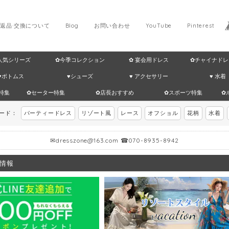
返品·交換について
Blog
お問い合わせ
YouTube
Pinterest
 人気シリーズ
✿今季コレクション
✿ 宴会用ドレス
✿チャイナドレ
♥ボトムス
♥シューズ
♥ アクセサリー
♥ 水着
特集
✿セーター特集
✿店長おすすめ
✿スポーツ特集
✿
ワード：
パーティードレス
リゾート風
レース
オフショル
花柄
水着
✉
dresszone@163.com
☎070-8935-8942
情報