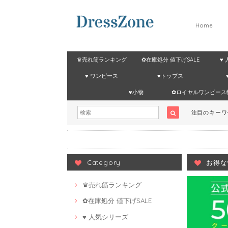
Home
♛売れ筋ランキング
✿在庫処分 値下げSALE
♥
♥ ワンピース
♥トップス
♥小物
✿ロイヤルワンピース
注目のキー
Category
お得な
♛売れ筋ランキング
✿在庫処分 値下げSALE
♥ 人気シリーズ