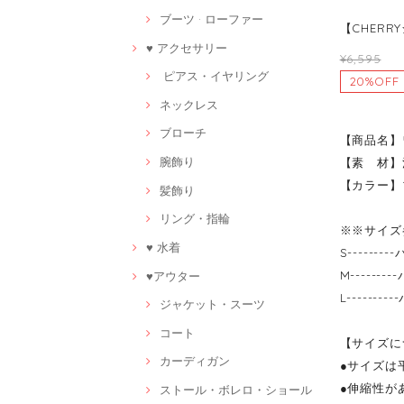
ブーツ · ローファー
【CHERR
♥ アクセサリー
¥6,595
ピアス・イヤリング
20%OFF
ネックレス
ブローチ
【商品名】
腕飾り
【素 材】
【カラー】
髪飾り
リング・指輪
※※サイズ
♥ 水着
S-------
M-------
♥アウター
L-------
ジャケット・スーツ
コート
【サイズに
カーディガン
●サイズは
●伸縮性が
ストール・ボレロ・ショール