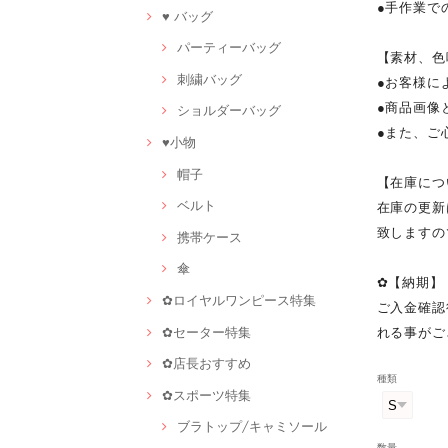
●手作業で
♥ バッグ
パーティーバッグ
【素材、色
刺繍バッグ
●お客様に
●商品画像
ショルダーバッグ
●また、ご
♥小物
帽子
【在庫につ
ベルト
在庫の更新
致しますの
携帯ケース
傘
✿【納期】
✿ロイヤルワンピース特集
ご入金確認
✿セーター特集
れる事がご
✿店長おすすめ
種類
✿スポーツ特集
ブラトップ/キャミソール
数量