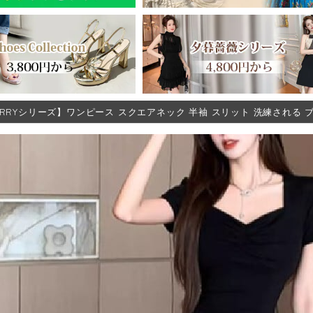
ERRYシリーズ】ワンピース スクエアネック 半袖 スリット 洗練される ブラ