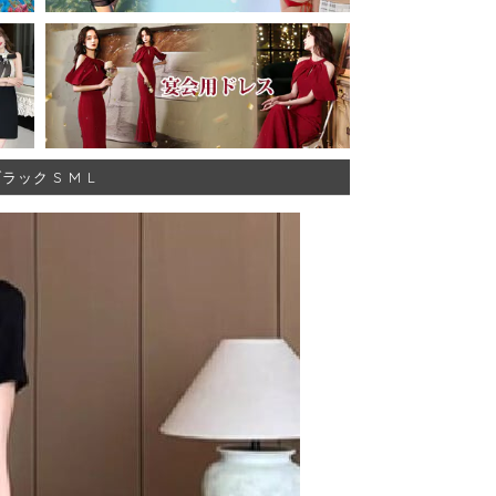
ック S M L