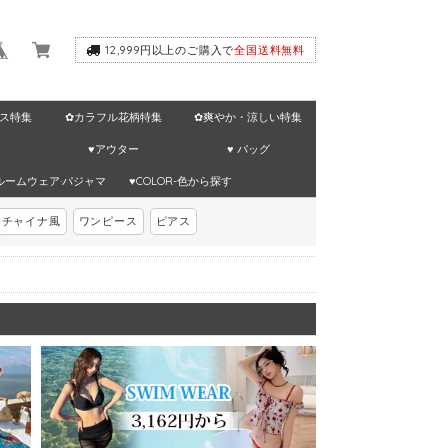
12,999円以上のご購入で
全国送料無料
ス特集
✿カラフル花柄特集
✿爽やか・涼しい特集
♥アウター
♥ バッグ
ルームウェア·パジャマ
♥COLOR-色から探す
チャイナ風
ワンピース
ピアス