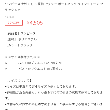
ワンピース 女性らしい 長袖 セクシー ボートネック ラインストーン ブ
ラック S M
¥5,631
¥4,505
20%OFF
【商品名】ワンピース
【素材】 ポリエステル
【カラー】ブラック
※※サイズ参考(cm)※※
S--------バスト80 /ウエスト64 /着丈78
M--------バスト84 /ウエスト68 /着丈79
【サイズについて】
●サイズは平置きで実寸サイズを採寸しております。
●伸縮性がある商品も、引っ張らずにぞのままの状態で採寸しておりま
す。
●手作業での採寸の為記述寸法より若干の誤差が生じる場合がございま
す。