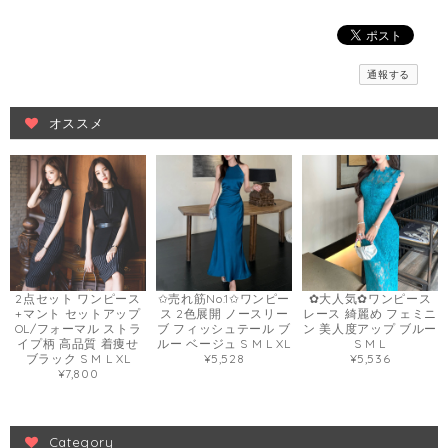
通報する
オススメ
2点セット ワンピース
✩売れ筋No.1✩ワンピー
✿大人気✿ワンピース
+マント セットアップ
ス 2色展開 ノースリー
レース 綺麗め フェミニ
OL/フォーマル ストラ
ブ フィッシュテール ブ
ン 美人度アップ ブルー
イプ柄 高品質 着痩せ
ルー ベージュ S M L XL
S M L
ブラック S M L XL
¥5,528
¥5,536
¥7,800
Category