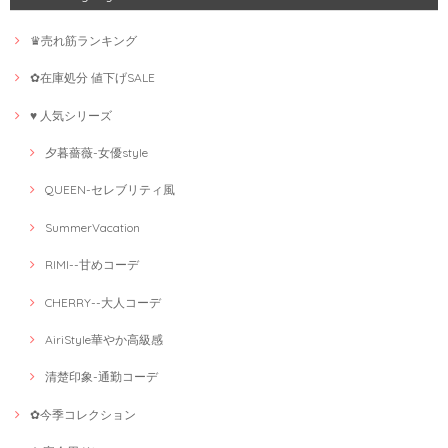
♛売れ筋ランキング
✿在庫処分 値下げSALE
♥ 人気シリーズ
夕暮薔薇-女優style
QUEEN-セレブリティ風
SummerVacation
RIMI--甘めコーデ
CHERRY--大人コーデ
AiriStyle華やか高級感
清楚印象-通勤コーデ
✿今季コレクション