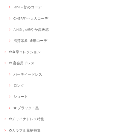
RIMI--甘めコーデ
CHERRY--大人コーデ
AiriStyle華やか高級感
清楚印象-通勤コーデ
✿今季コレクション
✿ 宴会用ドレス
パーテイードレス
ロング
ショート
✿ ブラック・黒
✿チャイナドレス特集
✿カラフル花柄特集