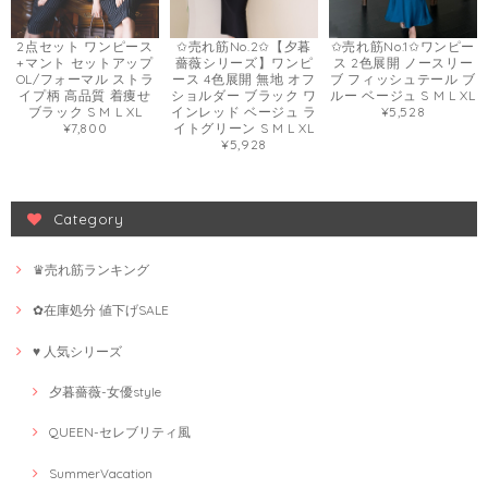
2点セット ワンピース
✩売れ筋No.2✩【夕暮
✩売れ筋No.1✩ワンピー
+マント セットアップ
薔薇シリーズ】ワンピ
ス 2色展開 ノースリー
OL/フォーマル ストラ
ース 4色展開 無地 オフ
ブ フィッシュテール ブ
イプ柄 高品質 着痩せ
ショルダー ブラック ワ
ルー ベージュ S M L XL
ブラック S M L XL
インレッド ベージュ ラ
¥5,528
¥7,800
イトグリーン S M L XL
¥5,928
Category
♛売れ筋ランキング
✿在庫処分 値下げSALE
♥ 人気シリーズ
夕暮薔薇-女優style
QUEEN-セレブリティ風
SummerVacation