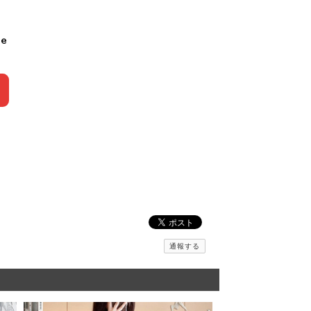
le
通報する