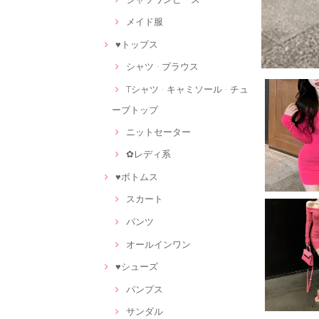
メイド服
♥トップス
シャツ · ブラウス
Tシャツ · キャミソール · チュ
ーブトップ
ニットセーター
✿レディ系
♥ボトムス
スカート
パンツ
オールインワン
♥シューズ
パンプス
サンダル