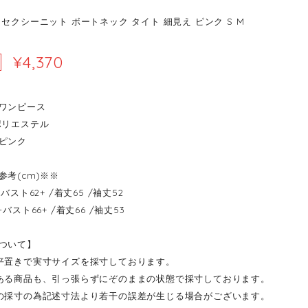
セクシーニット ボートネック タイト 細見え ピンク S M
¥4,370
ワンピース
ポリエステル
ピンク
参考(cm)※※
----バスト62+ /着丈65 /袖丈52
----バスト66+ /着丈66 /袖丈53
ついて】
平置きで実寸サイズを採寸しております。
ある商品も、引っ張らずにぞのままの状態で採寸しております。
の採寸の為記述寸法より若干の誤差が生じる場合がございます。