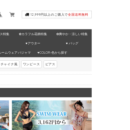
12,999円以上のご購入で
全国送料無料
ス特集
✿カラフル花柄特集
✿爽やか・涼しい特集
♥アウター
♥ バッグ
ルームウェア·パジャマ
♥COLOR-色から探す
チャイナ風
ワンピース
ピアス