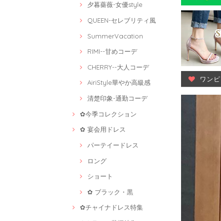
夕暮薔薇-女優style
QUEEN-セレブリティ風
SummerVacation
RIMI--甘めコーデ
CHERRY--大人コーデ
ワンピ
AiriStyle華やか高級感
清楚印象-通勤コーデ
✿今季コレクション
✿ 宴会用ドレス
パーテイードレス
ロング
ショート
✿ ブラック・黒
✿チャイナドレス特集