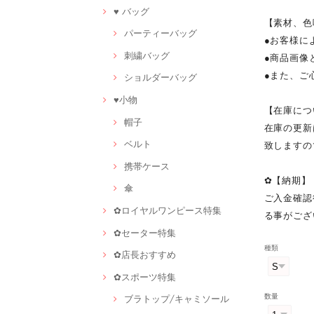
♥ バッグ
【素材、色
パーティーバッグ
●お客様に
刺繍バッグ
●商品画像
●また、ご
ショルダーバッグ
♥小物
【在庫につ
帽子
在庫の更新
ベルト
致しますの
携帯ケース
✿【納期】
傘
ご入金確認
✿ロイヤルワンピース特集
る事がござ
✿セーター特集
種類
✿店長おすすめ
✿スポーツ特集
数量
ブラトップ/キャミソール