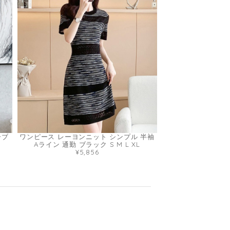
ーブ
ワンピース レーヨンニット シンプル 半袖
Aライン 通勤 ブラック S M L XL
¥5,856