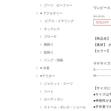
ブーツ · ローファー
ワンピース 
♥ アクセサリー
¥4,855
ピアス・イヤリング
10%OFF
ネックレス
ブローチ
【商品名】
腕飾り
【素材】 
【カラー】
髪飾り
リング・指輪
※※サイズ
♥ 水着
S-------
M-------
♥アウター
ジャケット・スーツ
【サイズに
コート
●サイズは
カーディガン
●伸縮性が
●手作業で
ストール・ボレロ・ショール