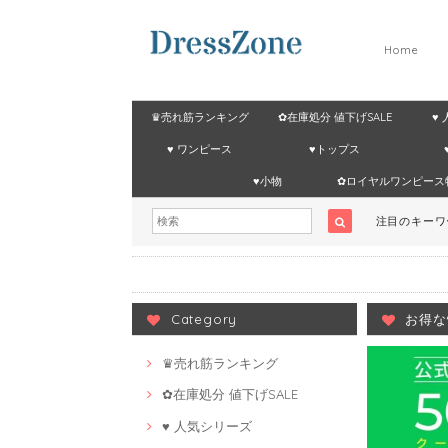
Home
♛売れ筋ランキング
✿在庫処分 値下げSALE
♥
♥ ワンピース
♥トップス
♥小物
✿ロイヤルワンピース
注目のキー
Category
お得な
♛売れ筋ランキング
✿在庫処分 値下げSALE
♥ 人気シリーズ