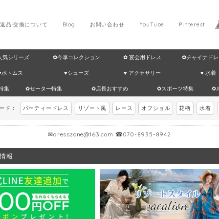
返品·交換について
Blog
お問い合わせ
YouTube
Pinterest
 人気シリーズ
✿今季コレクション
✿ 宴会用ドレス
✿チャイナドレ
♥ボトムス
♥シューズ
♥ アクセサリー
♥ 水着
特集
✿セーター特集
✿店長おすすめ
✿スポーツ特集
✿
ワード：
パーティードレス
リゾート風
レース
オフショル
花柄
水着
✉
dresszone@163.com
☎070-8935-8942
情報