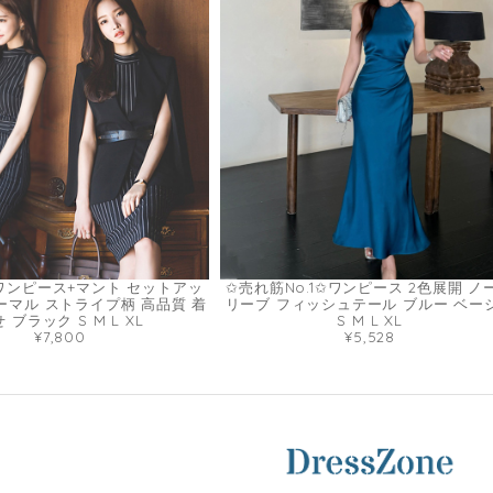
ワンピース+マント セットアッ
✩売れ筋No.1✩ワンピース 2色展開 ノ
ォーマル ストライプ柄 高品質 着
リーブ フィッシュテール ブルー ベー
 ブラック S M L XL
S M L XL
¥7,800
¥5,528