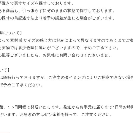
平置きで実寸サイズを採寸しております。
ある商品も、引っ張らずにぞのままの状態で採寸しております。
の採寸の為記述寸法より若干の誤差が生じる場合がございます。
味について】
よって素材感·サイズの感じ方は好みによって異なりますのであくまでご
と実物では多少色味に違いがございますので、予めご了承下さい。
心配等ございましたら、お気軽にお問い合わせくださいませ。
いて】
は随時行っておりますが、ご注文のタイミングによりご用意できない場
で予めご了承ください。
後、3-5日間程で発送いたします。発送からお手元に届くまで3日間お
ざいます。お急ぎの方はぜひ余裕を持って、ご注文ください。