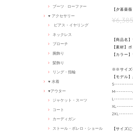
ブーツ · ローファー
【夕暮薔薇シ
♥ アクセサリー
¥6,38
ピアス・イヤリング
ネックレス
【商品名】
ブローチ
【素材】ポ
腕飾り
【カラー】
髪飾り
※※サイズ
リング・指輪
【モデル】身
♥ 水着
S-------
♥アウター
M------
L-------
ジャケット・スーツ
XL------
コート
2XL-----
カーディガン
ストール・ボレロ・ショール
【サイズに