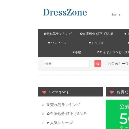
Home
♛売れ筋ランキング
✿在庫処分 値下げSALE
♥
♥ ワンピース
♥トップス
♥小物
✿ロイヤルワンピース
注目のキー
Category
お得な
♛売れ筋ランキング
✿在庫処分 値下げSALE
♥ 人気シリーズ