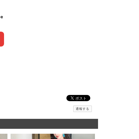
le
通報する