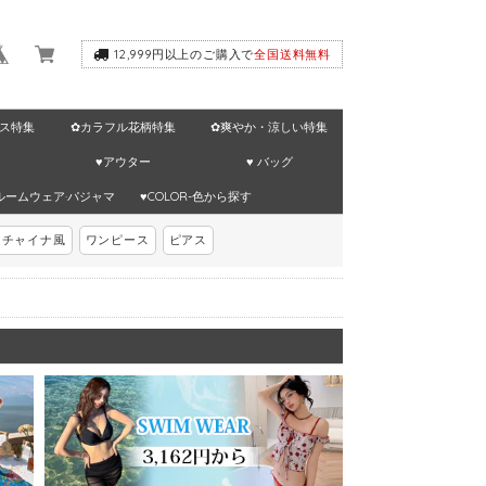
12,999円以上のご購入で
全国送料無料
ス特集
✿カラフル花柄特集
✿爽やか・涼しい特集
♥アウター
♥ バッグ
ルームウェア·パジャマ
♥COLOR-色から探す
チャイナ風
ワンピース
ピアス