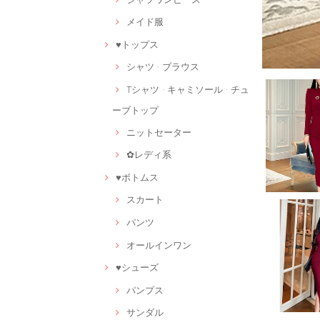
メイド服
♥トップス
シャツ · ブラウス
Tシャツ · キャミソール · チュ
ーブトップ
ニットセーター
✿レディ系
♥ボトムス
スカート
パンツ
オールインワン
♥シューズ
パンプス
サンダル