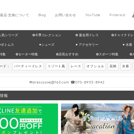
返品·交換について
Blog
お問い合わせ
YouTube
Pinterest
 人気シリーズ
✿今季コレクション
✿ 宴会用ドレス
✿チャイナドレ
♥ボトムス
♥シューズ
♥ アクセサリー
♥ 水着
特集
✿セーター特集
✿店長おすすめ
✿スポーツ特集
✿
ワード：
パーティードレス
リゾート風
レース
オフショル
花柄
水着
✉
dresszone@163.com
☎070-8935-8942
情報