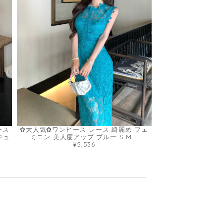
ース
✿大人気✿ワンピース レース 綺麗め フェ
ジュ
ミニン 美人度アップ ブルー S M L
¥5,536