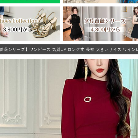
薔薇シリーズ】ワンピース 気質UP ロング丈 長袖 大きいサイズ ワインレッド 