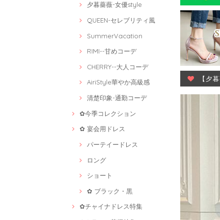
夕暮薔薇-女優style
QUEEN-セレブリティ風
SummerVacation
RIMI--甘めコーデ
CHERRY--大人コーデ
【夕暮
AiriStyle華やか高級感
清楚印象-通勤コーデ
✿今季コレクション
✿ 宴会用ドレス
パーテイードレス
ロング
ショート
✿ ブラック・黒
✿チャイナドレス特集