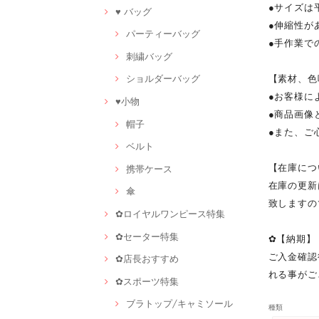
●サイズは
♥ バッグ
●伸縮性が
パーティーバッグ
●手作業で
刺繍バッグ
【素材、色
ショルダーバッグ
●お客様に
♥小物
●商品画像
帽子
●また、ご
ベルト
【在庫につ
携帯ケース
在庫の更新
傘
致しますの
✿ロイヤルワンピース特集
✿セーター特集
✿【納期】
ご入金確認
✿店長おすすめ
れる事がご
✿スポーツ特集
ブラトップ/キャミソール
種類