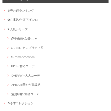
♛売れ筋ランキング
✿在庫処分 値下げSALE
♥ 人気シリーズ
夕暮薔薇-女優style
QUEEN-セレブリティ風
SummerVacation
RIMI--甘めコーデ
CHERRY--大人コーデ
AiriStyle華やか高級感
清楚印象-通勤コーデ
✿今季コレクション