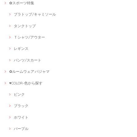
✿スポーツ特集
ブラトップ/キャミソール
タンクトップ
Ｔシャツ/アウター
レギンス
パンツ/スカート
✿ルームウェア·パジャマ
♥COLOR-色から探す
ピンク
ブラック
ホワイト
パープル