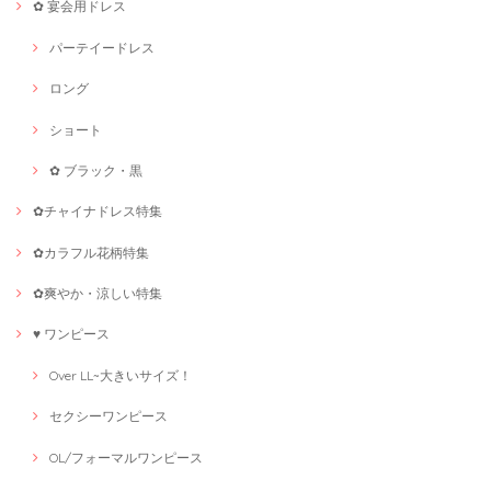
✿ 宴会用ドレス
パーテイードレス
ロング
ショート
✿ ブラック・黒
✿チャイナドレス特集
✿カラフル花柄特集
✿爽やか・涼しい特集
♥ ワンピース
Over LL~大きいサイズ！
セクシーワンピース
OL/フォーマルワンピース