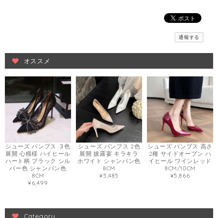
通報する
オススメ
シューズ パンプス ３色
シューズ パンプス 2色
シューズ パンプス 高さ
展開 心模様 ハイヒール
展開 披露宴 キラキラ
2種 サイドオープン ハ
ハート柄 ブラック シル
ホワイト シャンパン色
イヒール ワインレッド
バー色 シャンパン色
8CM
8CM/10CM
8CM
¥5,485
¥5,866
¥6,499
Category