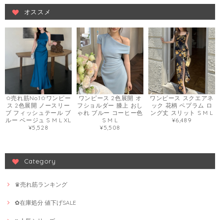
オススメ
✩売れ筋No.1✩ワンピー
ワンピース 2色展開 オ
ワンピース スクエアネ
ス 2色展開 ノースリー
フショルダー 膝上 おし
ック 花柄 ペプラム ロ
ブ フィッシュテール ブ
ゃれ ブルー コーヒー色
ング丈 スリット S M L
ルー ベージュ S M L XL
S M L
¥6,489
¥5,528
¥5,508
Category
♛売れ筋ランキング
✿在庫処分 値下げSALE