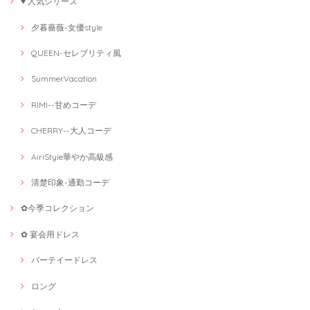
♥ 人気シリーズ
夕暮薔薇-女優style
QUEEN-セレブリティ風
SummerVacation
RIMI--甘めコーデ
CHERRY--大人コーデ
AiriStyle華やか高級感
清楚印象-通勤コーデ
✿今季コレクション
✿ 宴会用ドレス
パーテイードレス
ロング