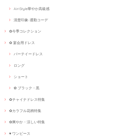
AiriStyle華やか高級感
清楚印象-通勤コーデ
✿今季コレクション
✿ 宴会用ドレス
パーテイードレス
ロング
ショート
✿ ブラック・黒
✿チャイナドレス特集
✿カラフル花柄特集
✿爽やか・涼しい特集
♥ ワンピース