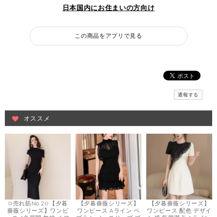
日本国内にお住まいの方向け
この商品をアプリで見る
通報する
オススメ
✩売れ筋No.2✩【夕暮
【夕暮薔薇シリーズ】
【夕暮薔薇シリーズ】
薔薇シリーズ】ワンピ
ワンピース Aライン ペ
ワンピース 配色 デザイ