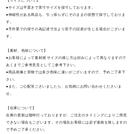
【サイズについて】
●サイズは平置きで実寸サイズを採寸しております。
●伸縮性がある商品も、引っ張らずにぞのままの状態で採寸しておりま
す。
●手作業での採寸の為記述寸法より若干の誤差が生じる場合がございま
す。
【素材、色味について】
●お客様によって素材感·サイズの感じ方は好みによって異なりますので
あくまでご参考意見としてご参考下さい。
●商品画像と実物では多少色味に違いがございますので、予めご了承下
さい。
●また、ご心配等ございましたら、お気軽にお問い合わせくださいま
せ。
【在庫について】
在庫の更新は随時行っておりますが、ご注文のタイミングによりご用意
できない場合もございます。その場合お客様には必ず連絡を致しますの
で予めご了承ください。