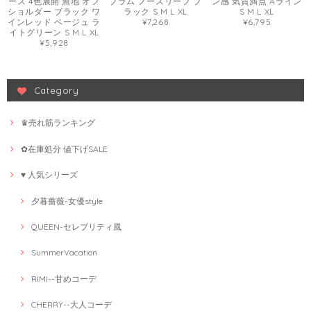
ース 4色展開 無地 オフ
プラム ノースリーブ ブ
ン感 気質満点 Aライン
ショルダー ブラック ワ
ラック S M L XL
S M L XL
インレッド ベージュ ラ
¥7,268
¥6,795
イトグリーン S M L XL
¥5,928
Category
♛売れ筋ランキング
✿在庫処分 値下げSALE
♥ 人気シリーズ
夕暮薔薇-女優style
QUEEN-セレブリティ風
SummerVacation
RIMI--甘めコーデ
CHERRY--大人コーデ