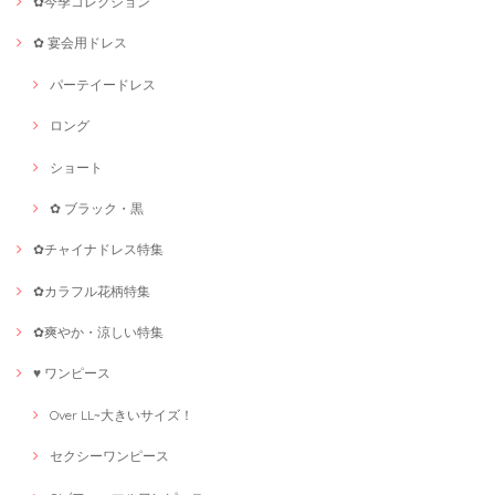
✿今季コレクション
✿ 宴会用ドレス
パーテイードレス
ロング
ショート
✿ ブラック・黒
✿チャイナドレス特集
✿カラフル花柄特集
✿爽やか・涼しい特集
♥ ワンピース
Over LL~大きいサイズ！
セクシーワンピース