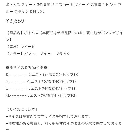
ボトムス スカート 3色展開 ミニスカート ツイード 気質満点 ピンク ブ
ルー ブラック S M L XL
¥3,669
【商品名】ボトムス【本商品はチラ見防止の為、裏生地がパンツデザイ
ン】
【素材】ツイード
【カラー】ピンク、 ブルー 、ブラック
※※サイズ参考(cm)※※
S------------ウエスト66/着丈39/ヒップ80
M-----------ウエスト70/着丈40/ヒップ84
L------------ウエスト74/着丈41/ヒップ88
XL----------ウエスト78/着丈41/ヒップ92
【サイズについて】
●サイズは平置きで実寸サイズを採寸しております。
●伸縮性がある商品も、引っ張らずにぞのままの状態で採寸しておりま