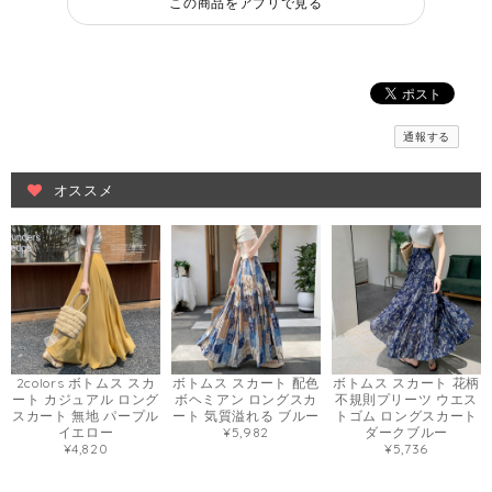
この商品をアプリで見る
通報する
オススメ
2colors ボトムス スカ
ボトムス スカート 配色
ボトムス スカート 花柄
ート カジュアル ロング
ボヘミアン ロングスカ
不規則プリーツ ウエス
スカート 無地 パープル
ート 気質溢れる ブルー
トゴム ロングスカート
イエロー
¥5,982
ダークブルー
¥4,820
¥5,736