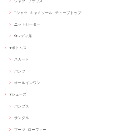
シャツ · ブラウス
Tシャツ · キャミソール · チューブトップ
ニットセーター
✿レディ系
♥ボトムス
スカート
パンツ
オールインワン
♥シューズ
パンプス
サンダル
ブーツ · ローファー