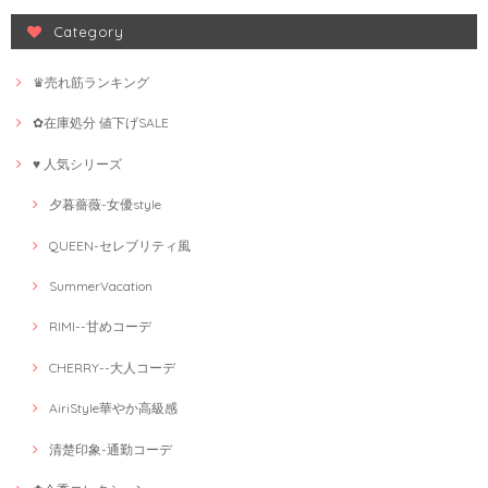
Category
♛売れ筋ランキング
✿在庫処分 値下げSALE
♥ 人気シリーズ
夕暮薔薇-女優style
QUEEN-セレブリティ風
SummerVacation
RIMI--甘めコーデ
CHERRY--大人コーデ
AiriStyle華やか高級感
清楚印象-通勤コーデ