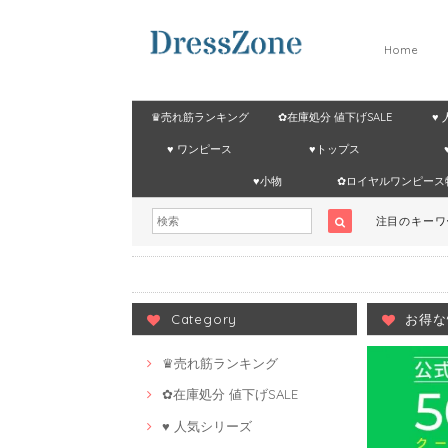
Home
♛売れ筋ランキング
✿在庫処分 値下げSALE
♥
♥ ワンピース
♥トップス
♥小物
✿ロイヤルワンピース
注目のキー
Category
お得な
♛売れ筋ランキング
✿在庫処分 値下げSALE
♥ 人気シリーズ