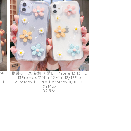
14
携帯ケース 花柄 可愛い iPhone 13 13Pro
13ProMax 13Mini 12Mini 12/12Pro
11
12ProMax 11 11Pro 11proMax X/XS XR
XSMax
¥2,964