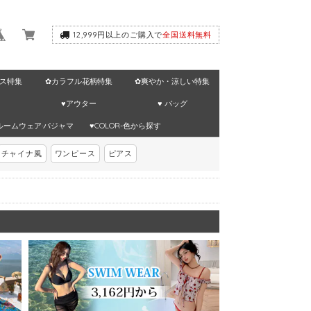
12,999円以上のご購入で
全国送料無料
ス特集
✿カラフル花柄特集
✿爽やか・涼しい特集
♥アウター
♥ バッグ
ルームウェア·パジャマ
♥COLOR-色から探す
チャイナ風
ワンピース
ピアス