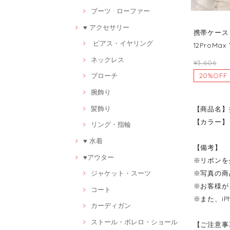
ブーツ · ローファー
♥ アクセサリー
携帯ケース 可愛
ピアス・イヤリング
12ProMax 
ネックレス
¥3,606
20%OFF
ブローチ
腕飾り
髪飾り
【商品名】
【カラー】
リング・指輪
♥ 水着
【備考】
♥アウター
※リボンを
ジャケット・スーツ
※写真の商
※お客様が
コート
※また、i
カーディガン
ストール・ボレロ・ショール
【ご注意事