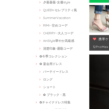
夕暮薔薇-女優style
QUEEN-セレブリティ風
SummerVacation
RIMI--甘めコーデ
CHERRY--大人コーデ
携帯ケース
AiriStyle華やか高級感
12ProMax 
清楚印象-通勤コーデ
✿今季コレクション
✿ 宴会用ドレス
パーテイードレス
ロング
ショート
✿ ブラック・黒
✿チャイナドレス特集