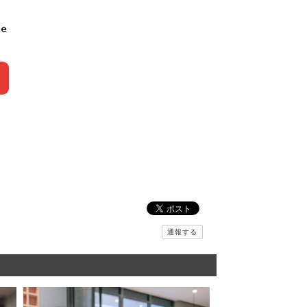
le
通報する