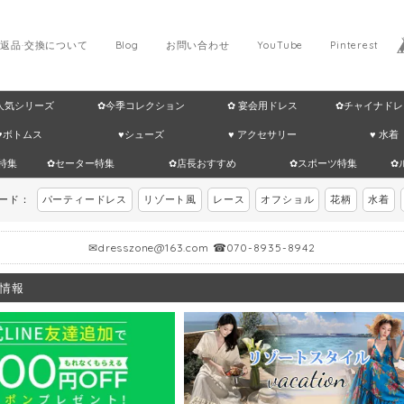
返品·交換について
Blog
お問い合わせ
YouTube
Pinterest
 人気シリーズ
✿今季コレクション
✿ 宴会用ドレス
✿チャイナドレ
♥ボトムス
♥シューズ
♥ アクセサリー
♥ 水着
特集
✿セーター特集
✿店長おすすめ
✿スポーツ特集
✿
ワード：
パーティードレス
リゾート風
レース
オフショル
花柄
水着
✉
dresszone@163.com
☎070-8935-8942
情報