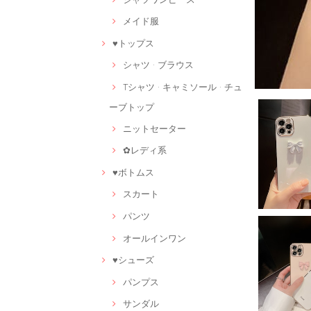
メイド服
♥トップス
シャツ · ブラウス
Tシャツ · キャミソール · チュ
ーブトップ
ニットセーター
✿レディ系
♥ボトムス
スカート
パンツ
オールインワン
♥シューズ
パンプス
サンダル