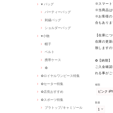
※スマート
♥ バッグ
※当商品は
パーティーバッグ
※お客様の
刺繍バッグ
合もありま
ショルダーバッグ
【在庫につ
♥小物
在庫の更新
帽子
致しますの
ベルト
携帯ケース
✿【納期】
ご入金確認
傘
れる事がご
✿ロイヤルワンピース特集
✿セーター特集
種類
✿店長おすすめ
✿スポーツ特集
数量
ブラトップ/キャミソール