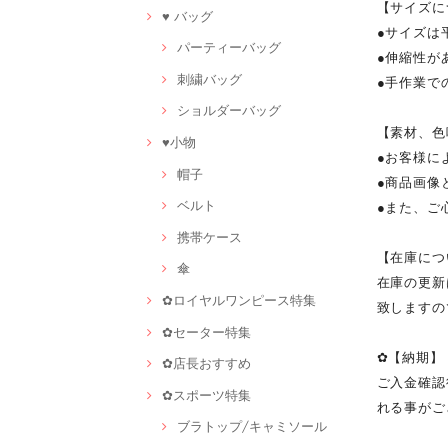
【サイズに
♥ バッグ
●サイズは
パーティーバッグ
●伸縮性が
刺繍バッグ
●手作業で
ショルダーバッグ
【素材、色
♥小物
●お客様に
帽子
●商品画像
ベルト
●また、ご
携帯ケース
【在庫につ
傘
在庫の更新
✿ロイヤルワンピース特集
致しますの
✿セーター特集
✿【納期】
✿店長おすすめ
ご入金確認
✿スポーツ特集
れる事がご
ブラトップ/キャミソール