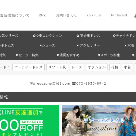
返品·交換について
Blog
お問い合わせ
YouTube
Pinterest
 人気シリーズ
✿今季コレクション
✿ 宴会用ドレス
✿チャイナドレ
♥ボトムス
♥シューズ
♥ アクセサリー
♥ 水着
特集
✿セーター特集
✿店長おすすめ
✿スポーツ特集
✿
ワード：
パーティードレス
リゾート風
レース
オフショル
花柄
水着
✉
dresszone@163.com
☎070-8935-8942
情報