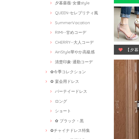
夕暮薔薇-女優style
QUEEN-セレブリティ風
SummerVacation
RIMI--甘めコーデ
CHERRY--大人コーデ
【夕暮
AiriStyle華やか高級感
清楚印象-通勤コーデ
✿今季コレクション
✿ 宴会用ドレス
パーテイードレス
ロング
ショート
✿ ブラック・黒
✿チャイナドレス特集