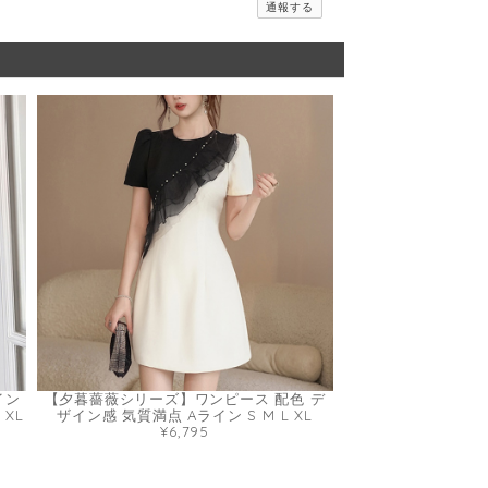
通報する
イン
【夕暮薔薇シリーズ】ワンピース 配色 デ
 XL
ザイン感 気質満点 Aライン S M L XL
¥6,795