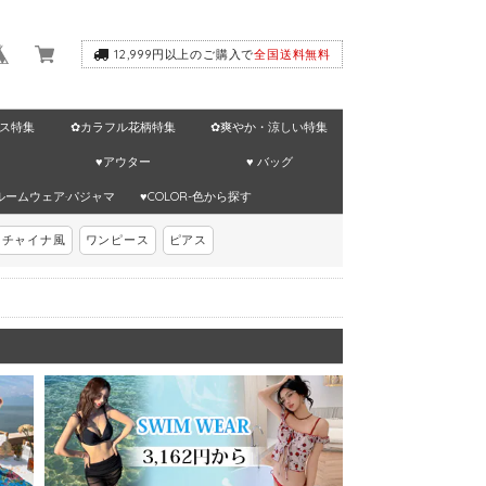
12,999円以上のご購入で
全国送料無料
ス特集
✿カラフル花柄特集
✿爽やか・涼しい特集
♥アウター
♥ バッグ
ルームウェア·パジャマ
♥COLOR-色から探す
チャイナ風
ワンピース
ピアス