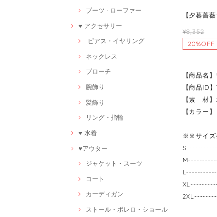
ブーツ · ローファー
【夕暮薔薇
♥ アクセサリー
¥8,352
ピアス・イヤリング
20%OFF
ネックレス
ブローチ
【商品名】
腕飾り
【商品ID】1
【素 材】
髪飾り
【カラー】
リング・指輪
♥ 水着
※※サイズ
S-------
♥アウター
M-------
ジャケット・スーツ
L-------
コート
XL------
カーディガン
2XL-----
ストール・ボレロ・ショール