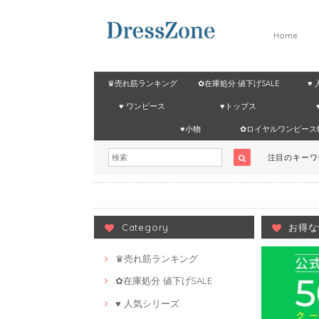
Home
♛売れ筋ランキング
✿在庫処分 値下げSALE
♥
♥ ワンピース
♥トップス
♥小物
✿ロイヤルワンピース
注目のキー
Category
お得な
♛売れ筋ランキング
✿在庫処分 値下げSALE
♥ 人気シリーズ