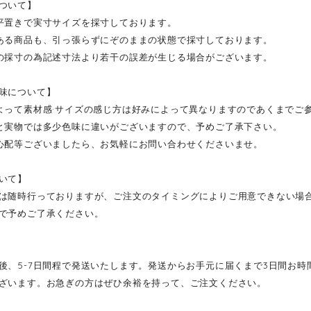
ついて】
平置きで実寸サイズを採寸しております。
ある商品も、引っ張らずにぞのままの状態で採寸しております。
の採寸の為記述寸法より若干の誤差が生じる場合がございます。
味について】
よって素材感·サイズの感じ方は好みによって異なりますのであくまでご
と実物では多少色味に違いがございますので、予めご了承下さい。
心配等ございましたら、お気軽にお問い合わせくださいませ。
いて】
は随時行っておりますが、ご注文のタイミングによりご用意できない場
で予めご了承ください。
後、5-7日間程で発送いたします。発送からお手元に届くまで3日間お
ざいます。お急ぎの方はぜひ余裕を持って、ご注文ください。