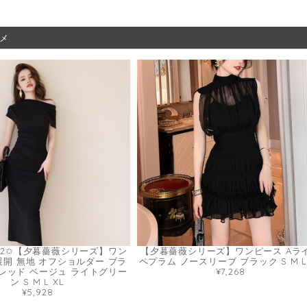
メ
.2✩【夕暮薔薇シリーズ】ワン
【夕暮薔薇シリーズ】ワンピース Aラ
展開 無地 オフショルダー ブラ
ペプラム ノースリーブ ブラック S M L
レッド ベージュ ライトグリー
¥7,268
ン S M L XL
¥5,928