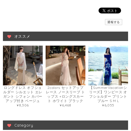
通報する
オススメ
ロングドレス オフショ
2colors セットアップ
【SummerVacationシ
ルダー シルエット エレ
レース ノースリーブ ト
リーズ】ワンピース オ
ガント シフォン カバー
ップス +ロングスカー
フショルダー プリント
アップ付き ベージュ
ト ホワイト ブラック
ブルー S M L
¥8,306
¥6,468
¥6,055
Category