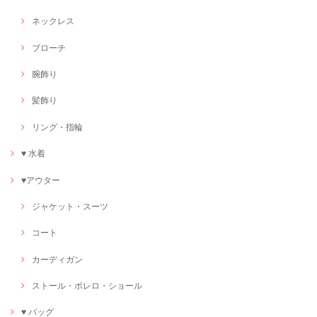
ネックレス
ブローチ
腕飾り
髪飾り
リング・指輪
♥ 水着
♥アウター
ジャケット・スーツ
コート
カーディガン
ストール・ボレロ・ショール
♥ バッグ