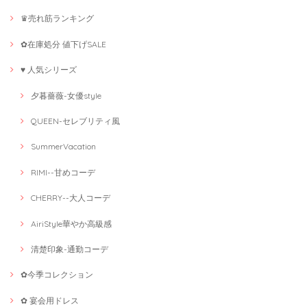
♛売れ筋ランキング
✿在庫処分 値下げSALE
♥ 人気シリーズ
夕暮薔薇-女優style
QUEEN-セレブリティ風
SummerVacation
RIMI--甘めコーデ
CHERRY--大人コーデ
AiriStyle華やか高級感
清楚印象-通勤コーデ
✿今季コレクション
✿ 宴会用ドレス