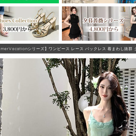
mmerVacationシリーズ】ワンピース レース バックレス 着まわし抜群 グ