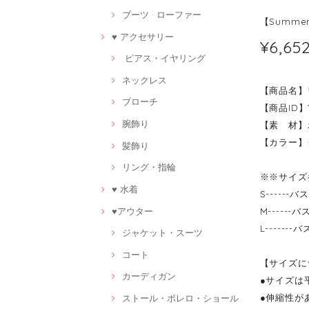
ブーツ · ローファー
【Summe
♥ アクセサリー
¥6,65
ピアス・イヤリング
ネックレス
【商品名】
ブローチ
【商品ID】1
腕飾り
【素 材】
【カラー】
髪飾り
リング・指輪
※※サイズ
♥ 水着
S------
♥アウター
M------
L------
ジャケット・スーツ
コート
【サイズに
カーディガン
●サイズは
●伸縮性が
ストール・ボレロ・ショール