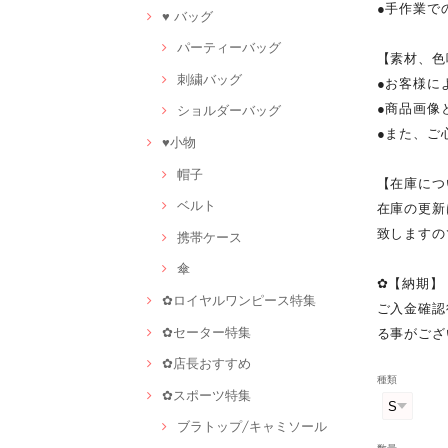
●手作業で
♥ バッグ
パーティーバッグ
【素材、色
刺繍バッグ
●お客様に
●商品画像
ショルダーバッグ
●また、ご
♥小物
帽子
【在庫につ
ベルト
在庫の更新
致しますの
携帯ケース
傘
✿【納期】
✿ロイヤルワンピース特集
ご入金確認
✿セーター特集
る事がござ
✿店長おすすめ
種類
✿スポーツ特集
ブラトップ/キャミソール