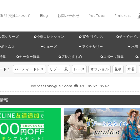
返品·交換について
Blog
お問い合わせ
YouTube
Pinterest
 人気シリーズ
✿今季コレクション
✿ 宴会用ドレス
✿チャイナドレ
♥ボトムス
♥シューズ
♥ アクセサリー
♥ 水着
特集
✿セーター特集
✿店長おすすめ
✿スポーツ特集
✿
ワード：
パーティードレス
リゾート風
レース
オフショル
花柄
水着
✉
dresszone@163.com
☎070-8935-8942
情報