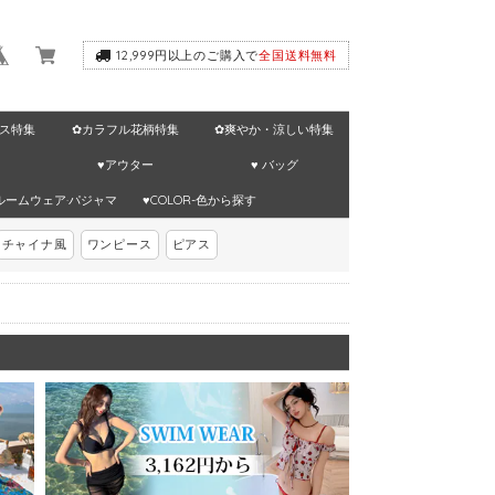
12,999円以上のご購入で
全国送料無料
ス特集
✿カラフル花柄特集
✿爽やか・涼しい特集
♥アウター
♥ バッグ
ルームウェア·パジャマ
♥COLOR-色から探す
チャイナ風
ワンピース
ピアス