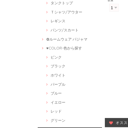
数量
タンクトップ
Ｔシャツ/アウター
レギンス
パンツ/スカート
✿ルームウェア·パジャマ
♥COLOR-色から探す
ピンク
ブラック
ホワイト
パープル
ブルー
イエロー
レッド
グリーン
オスス