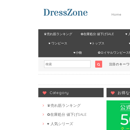
Home
♛売れ筋ランキング
✿在庫処分 値下げSALE
♥
♥ ワンピース
♥トップス
♥小物
✿ロイヤルワンピース
注目のキー
Category
お得な
♛売れ筋ランキング
✿在庫処分 値下げSALE
♥ 人気シリーズ