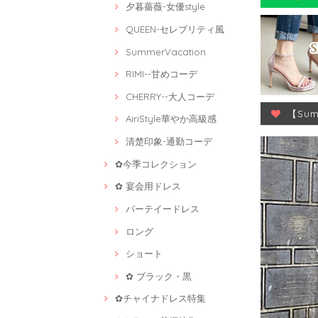
夕暮薔薇-女優style
QUEEN-セレブリティ風
SummerVacation
RIMI--甘めコーデ
CHERRY--大人コーデ
【Su
AiriStyle華やか高級感
清楚印象-通勤コーデ
✿今季コレクション
✿ 宴会用ドレス
パーテイードレス
ロング
ショート
✿ ブラック・黒
✿チャイナドレス特集