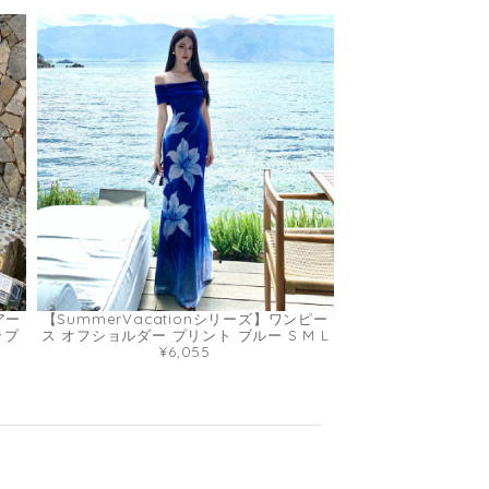
アー
【SummerVacationシリーズ】ワンピー
ップ
ス オフショルダー プリント ブルー S M L
¥6,055