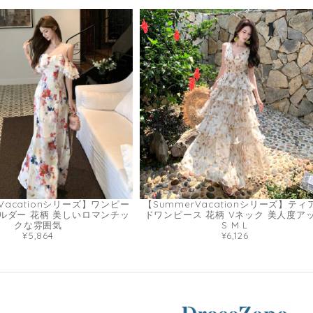
Vacationシリーズ】ワンピー
【SummerVacationシリーズ】ティ
ルダー 花柄 美しいロマンチッ
ドワンピース 花柄 Vネック 美人度ア
クな雰囲気
S M L
¥5,864
¥6,126