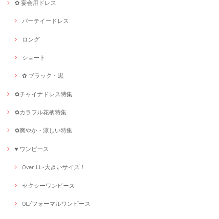
✿ 宴会用ドレス
パーテイードレス
ロング
ショート
✿ ブラック・黒
✿チャイナドレス特集
✿カラフル花柄特集
✿爽やか・涼しい特集
♥ ワンピース
Over LL~大きいサイズ！
セクシーワンピース
OL/フォーマルワンピース