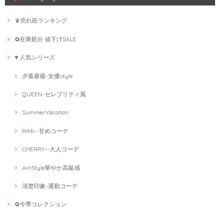
♛売れ筋ランキング
✿在庫処分 値下げSALE
♥ 人気シリーズ
夕暮薔薇-女優style
QUEEN-セレブリティ風
SummerVacation
RIMI--甘めコーデ
CHERRY--大人コーデ
AiriStyle華やか高級感
清楚印象-通勤コーデ
✿今季コレクション