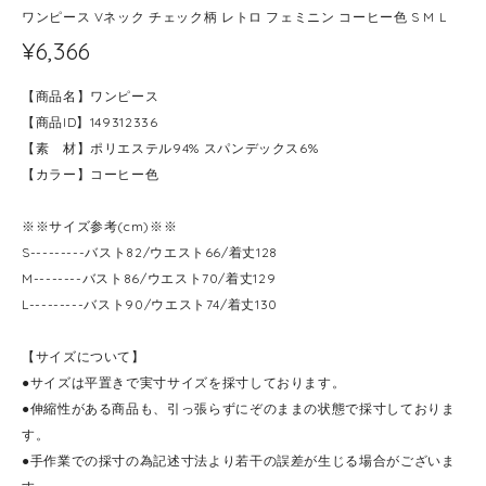
ワンピース Vネック チェック柄 レトロ フェミニン コーヒー色 S M L
¥6,366
【商品名】ワンピース
【商品ID】149312336
【素 材】ポリエステル94% スパンデックス6%
【カラー】コーヒー色
※※サイズ参考(cm)※※
S---------バスト82/ウエスト66/着丈128
M--------バスト86/ウエスト70/着丈129
L---------バスト90/ウエスト74/着丈130
【サイズについて】
●サイズは平置きで実寸サイズを採寸しております。
●伸縮性がある商品も、引っ張らずにぞのままの状態で採寸しておりま
す。
●手作業での採寸の為記述寸法より若干の誤差が生じる場合がございま