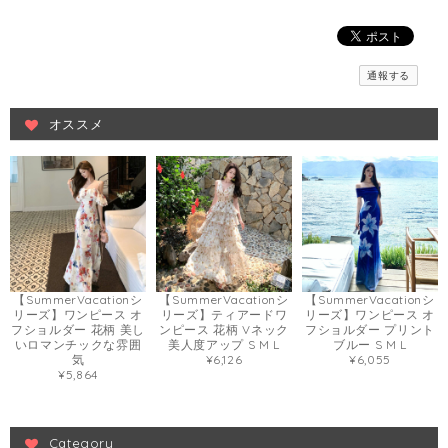
通報する
オススメ
【SummerVacationシ
【SummerVacationシ
【SummerVacationシ
リーズ】ワンピース オ
リーズ】ティアードワ
リーズ】ワンピース オ
フショルダー 花柄 美し
ンピース 花柄 Vネック
フショルダー プリント
いロマンチックな雰囲
美人度アップ S M L
ブルー S M L
気
¥6,126
¥6,055
¥5,864
Category