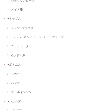
シャツワンピース
メイド服
♥トップス
シャツ · ブラウス
Tシャツ · キャミソール · チューブトップ
ニットセーター
✿レディ系
♥ボトムス
スカート
パンツ
オールインワン
♥シューズ