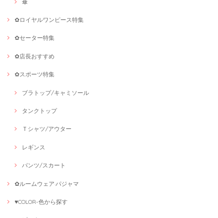
傘
✿ロイヤルワンピース特集
✿セーター特集
✿店長おすすめ
✿スポーツ特集
ブラトップ/キャミソール
タンクトップ
Ｔシャツ/アウター
レギンス
パンツ/スカート
✿ルームウェア·パジャマ
♥COLOR-色から探す