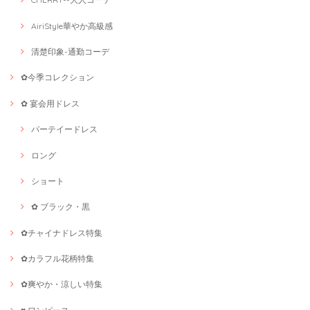
AiriStyle華やか高級感
清楚印象-通勤コーデ
✿今季コレクション
✿ 宴会用ドレス
パーテイードレス
ロング
ショート
✿ ブラック・黒
✿チャイナドレス特集
✿カラフル花柄特集
✿爽やか・涼しい特集