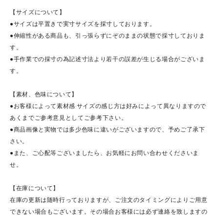
【サイズについて】
●サイズは平置きで実寸サイズを採寸しております。
●伸縮性がある商品も、引っ張らずにぞのままの状態で採寸しておりま
す。
●手作業での採寸の為記述寸法より若干の誤差が生じる場合がございま
す。
【素材、色味について】
●お客様によって素材感·サイズの感じ方は好みによって異なりますので
あくまでご参考意見としてご参考下さい。
●商品画像と実物では多少色味に違いがございますので、予めご了承下
さい。
●また、ご心配等ございましたら、お気軽にお問い合わせくださいま
せ。
【在庫について】
在庫の更新は随時行っておりますが、ご注文のタイミングによりご用意
できない場合もございます。その場合お客様には必ず連絡を致しますの