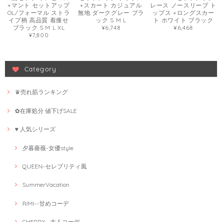
+マント セットアップ
+スカート カジュアル
レース ノースリーブ ト
OL/フォーマル ストラ
無地 ダークグレー ブラ
ップス +ロングスカー
イプ柄 高品質 着痩せ
ック S M L
ト ホワイト ブラック
ブラック S M L XL
¥6,748
¥6,468
¥7,800
Category
♛売れ筋ランキング
✿在庫処分 値下げSALE
♥ 人気シリーズ
夕暮薔薇-女優style
QUEEN-セレブリティ風
SummerVacation
RIMI--甘めコーデ
CHERRY--大人コーデ