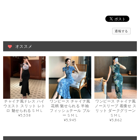
通報する
オススメ
チャイナ風ドレス ハイ
ワンピース チャイナ風
ワンピース チャイナ風
ウエスト スリット レト
花柄 魅せられる 半袖
ノースリーブ 着痩せ ス
ロ 魅せられる S M L
フィッシュテール ブル
リット ダークグリーン
¥5,538
ー S M L
S M L
¥5,945
¥5,862