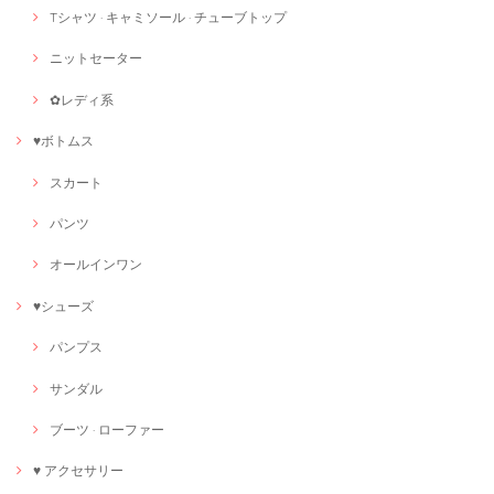
Tシャツ · キャミソール · チューブトップ
ニットセーター
✿レディ系
♥ボトムス
スカート
パンツ
オールインワン
♥シューズ
パンプス
サンダル
ブーツ · ローファー
♥ アクセサリー