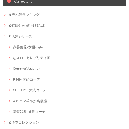
Category
♛売れ筋ランキング
✿在庫処分 値下げSALE
♥ 人気シリーズ
夕暮薔薇-女優style
QUEEN-セレブリティ風
SummerVacation
RIMI--甘めコーデ
CHERRY--大人コーデ
AiriStyle華やか高級感
清楚印象-通勤コーデ
✿今季コレクション