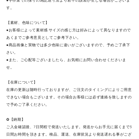
●手作業での採寸の為記述寸法より若干の誤差が生じる場合がございま
す。
【素材、色味について】
●お客様によって素材感·サイズの感じ方は好みによって異なりますので
あくまでご参考意見としてご参考下さい。
●商品画像と実物では多少色味に違いがございますので、予めご了承下
さい。
●また、ご心配等ございましたら、お気軽にお問い合わせくださいま
せ。
【在庫について】
在庫の更新は随時行っておりますが、ご注文のタイミングによりご用意
できない場合もございます。その場合お客様には必ず連絡を致しますの
で予めご了承ください。
✿【納期】
ご入金確認後、7日間程で発送いたします。発送からお手元に届くまで3
日間お時間を頂きます。検品、運送、在庫状況より発送遅れる事がござ