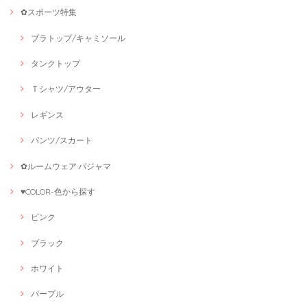
✿スポーツ特集
ブラトップ/キャミソール
タンクトップ
Ｔシャツ/アウター
レギンス
パンツ/スカート
✿ルームウェア·パジャマ
♥COLOR-色から探す
ピンク
ブラック
ホワイト
パープル