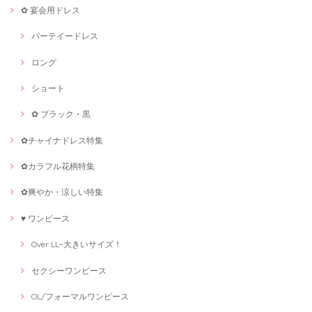
✿ 宴会用ドレス
パーテイードレス
ロング
ショート
✿ ブラック・黒
✿チャイナドレス特集
✿カラフル花柄特集
✿爽やか・涼しい特集
♥ ワンピース
Over LL~大きいサイズ！
セクシーワンピース
OL/フォーマルワンピース