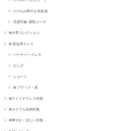
AiriStyle華やか高級感
清楚印象-通勤コーデ
✿今季コレクション
✿ 宴会用ドレス
パーテイードレス
ロング
ショート
✿ ブラック・黒
✿チャイナドレス特集
✿カラフル花柄特集
✿爽やか・涼しい特集