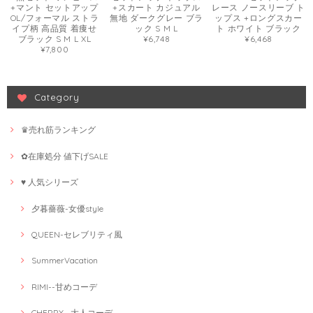
+マント セットアップ
+スカート カジュアル
レース ノースリーブ ト
OL/フォーマル ストラ
無地 ダークグレー ブラ
ップス +ロングスカー
イプ柄 高品質 着痩せ
ック S M L
ト ホワイト ブラック
ブラック S M L XL
¥6,748
¥6,468
¥7,800
Category
♛売れ筋ランキング
✿在庫処分 値下げSALE
♥ 人気シリーズ
夕暮薔薇-女優style
QUEEN-セレブリティ風
SummerVacation
RIMI--甘めコーデ
CHERRY--大人コーデ