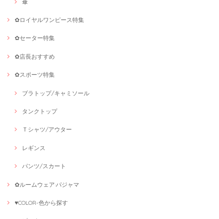
傘
✿ロイヤルワンピース特集
✿セーター特集
✿店長おすすめ
✿スポーツ特集
ブラトップ/キャミソール
タンクトップ
Ｔシャツ/アウター
レギンス
パンツ/スカート
✿ルームウェア·パジャマ
♥COLOR-色から探す