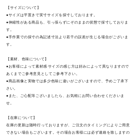
【サイズについて】
●サイズは平置きで実寸サイズを採寸しております。
●伸縮性がある商品も、引っ張らずにぞのままの状態で採寸しておりま
す。
●手作業での採寸の為記述寸法より若干の誤差が生じる場合がございま
す。
【素材、色味について】
●お客様によって素材感·サイズの感じ方は好みによって異なりますので
あくまでご参考意見としてご参考下さい。
●商品画像と実物では多少色味に違いがございますので、予めご了承下
さい。
●また、ご心配等ございましたら、お気軽にお問い合わせくださいま
せ。
【在庫について】
在庫の更新は随時行っておりますが、ご注文のタイミングによりご用意
できない場合もございます。その場合お客様には必ず連絡を致しますの