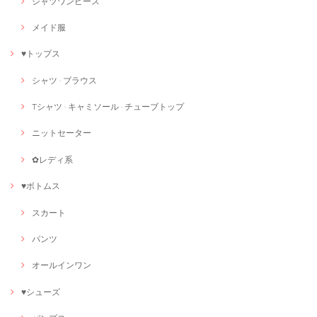
シャツワンピース
メイド服
♥トップス
シャツ · ブラウス
Tシャツ · キャミソール · チューブトップ
ニットセーター
✿レディ系
♥ボトムス
スカート
パンツ
オールインワン
♥シューズ