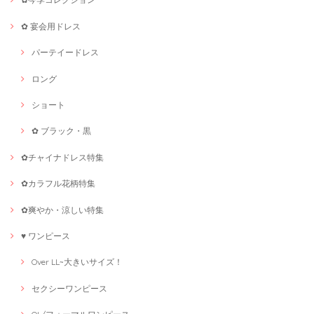
✿ 宴会用ドレス
パーテイードレス
ロング
ショート
✿ ブラック・黒
✿チャイナドレス特集
✿カラフル花柄特集
✿爽やか・涼しい特集
♥ ワンピース
Over LL~大きいサイズ！
セクシーワンピース