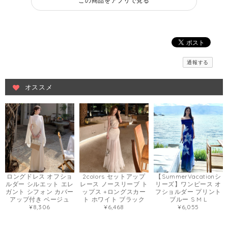
この商品をアプリで見る
通報する
オススメ
ロングドレス オフショ
2colors セットアップ
【SummerVacationシ
ルダー シルエット エレ
レース ノースリーブ ト
リーズ】ワンピース オ
ガント シフォン カバー
ップス +ロングスカー
フショルダー プリント
アップ付き ベージュ
ト ホワイト ブラック
ブルー S M L
¥8,306
¥6,468
¥6,055