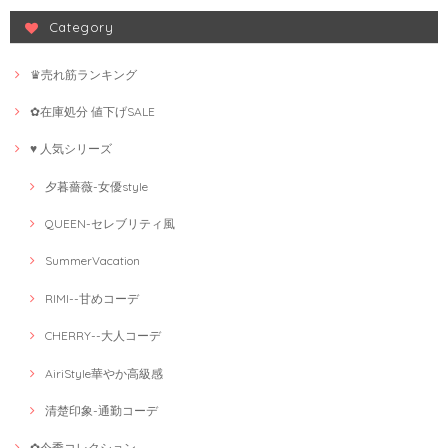
Category
♛売れ筋ランキング
✿在庫処分 値下げSALE
♥ 人気シリーズ
夕暮薔薇-女優style
QUEEN-セレブリティ風
SummerVacation
RIMI--甘めコーデ
CHERRY--大人コーデ
AiriStyle華やか高級感
清楚印象-通勤コーデ
✿今季コレクション