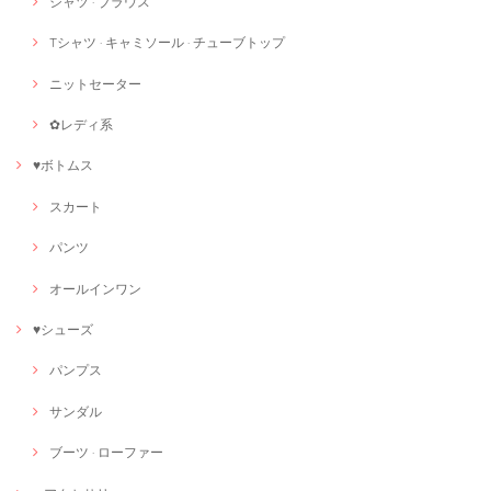
シャツ · ブラウス
Tシャツ · キャミソール · チューブトップ
ニットセーター
✿レディ系
♥ボトムス
スカート
パンツ
オールインワン
♥シューズ
パンプス
サンダル
ブーツ · ローファー