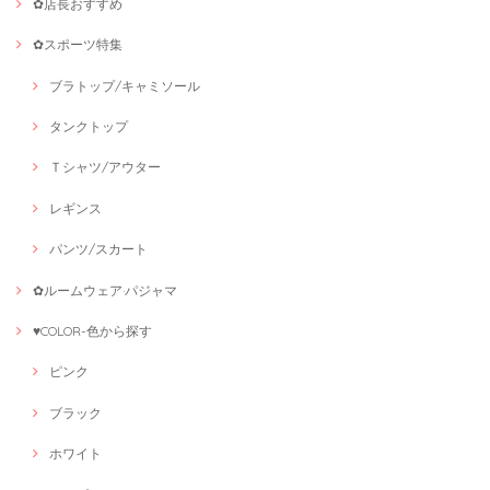
✿店長おすすめ
✿スポーツ特集
ブラトップ/キャミソール
タンクトップ
Ｔシャツ/アウター
レギンス
パンツ/スカート
✿ルームウェア·パジャマ
♥COLOR-色から探す
ピンク
ブラック
ホワイト