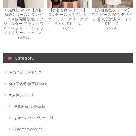
✩売れ筋No.2✩【夕暮
【夕暮薔薇シリーズ】
【夕暮薔薇シリーズ】
薔薇シリーズ】ワンピ
ワンピース Aライン ペ
ワンピース 配色 デザイ
ース 4色展開 無地 オフ
プラム ノースリーブ ブ
ン感 気質満点 Aライン
ショルダー ブラック ワ
ラック S M L XL
S M L XL
インレッド ベージュ ラ
¥7,268
¥6,795
イトグリーン S M L XL
¥5,928
Category
♛売れ筋ランキング
✿在庫処分 値下げSALE
♥ 人気シリーズ
夕暮薔薇-女優style
QUEEN-セレブリティ風
SummerVacation