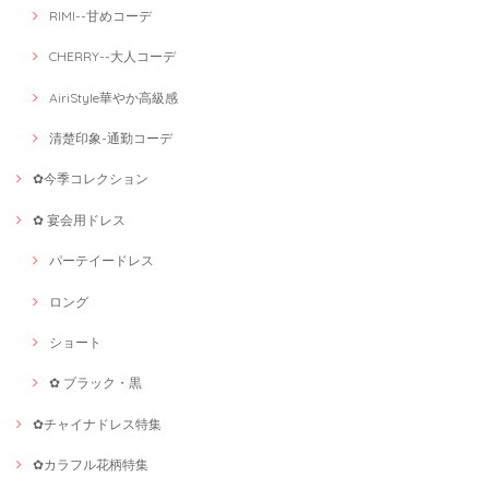
RIMI--甘めコーデ
CHERRY--大人コーデ
AiriStyle華やか高級感
清楚印象-通勤コーデ
✿今季コレクション
✿ 宴会用ドレス
パーテイードレス
ロング
ショート
✿ ブラック・黒
✿チャイナドレス特集
✿カラフル花柄特集