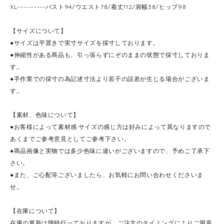
XL----------バスト94/ウエスト78/着丈112/肩幅38/ヒップ98
【サイズについて】
●サイズは平置きで実寸サイズを採寸しております。
●伸縮性がある商品も、引っ張らずにぞのままの状態で採寸しておりま
す。
●手作業での採寸の為記述寸法より若干の誤差が生じる場合がございま
す。
【素材、色味について】
●お客様によって素材感·サイズの感じ方は好みによって異なりますので
あくまでご参考意見としてご参考下さい。
●商品画像と実物では多少色味に違いがございますので、予めご了承下
さい。
●また、ご心配等ございましたら、お気軽にお問い合わせくださいま
せ。
【在庫について】
在庫の更新は随時行っておりますが、ご注文のタイミングによりご用意