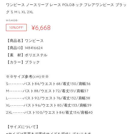
ワンピース ノースリーブ レース POLOネック フレアワンピース ブラッ
ク S M L XL 2XL
¥7,408
¥6,668
10%OFF
【商品名】ワンピース
【商品ID】148416624
【素 材】ポリエステル
【カラー】ブラック
※※サイズ参考(cm)※※
S---------バスト84/ウエスト68/着丈130/肩幅36
M--------バスト88/ウエスト72/着丈131/肩幅37
L---------バスト92/ウエスト76/着丈132/肩幅38
XL--------バスト96/ウエスト80/着丈133/肩幅39
2XL-------バスト100/ウエスト84/着丈134/肩幅40
【サイズについて】
●サイズは平置きで実寸サイズを採寸しております。