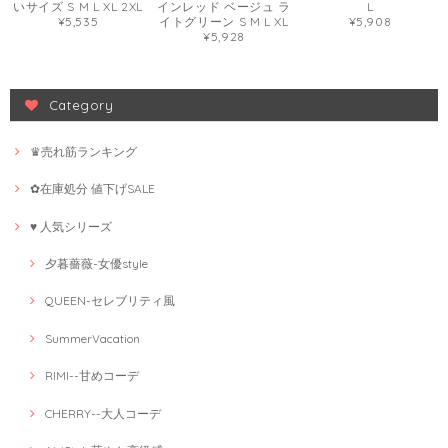
いサイズ S M L XL 2XL
インレッド ベージュ ラ
L
¥5,535
イトグリーン S M L XL
¥5,908
¥5,928
Category
♛売れ筋ランキング
✿在庫処分 値下げSALE
♥ 人気シリーズ
夕暮薔薇-女優style
QUEEN-セレブリティ風
SummerVacation
RIMI--甘めコーデ
CHERRY--大人コーデ