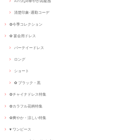
AiriStyle華やか高級感
清楚印象-通勤コーデ
✿今季コレクション
✿ 宴会用ドレス
パーテイードレス
ロング
ショート
✿ ブラック・黒
✿チャイナドレス特集
✿カラフル花柄特集
✿爽やか・涼しい特集
♥ ワンピース