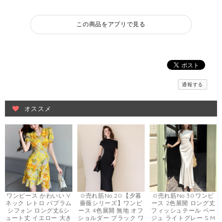
この商品をアプリで見る
通報する
オススメ
ワンピース かわいい V
✩売れ筋No.2✩【夕暮
✩売れ筋No.3✩ワンピ
ネック レトロ パプラム
薔薇シリーズ】ワンピ
ース 2色展開 ロング丈
シフォン ロング丈&シ
ース 4色展開 無地 オフ
フィッシュテール ベー
ュート丈 イエロー 大き
ショルダー ブラック ワ
ジュ ライトグレー S M