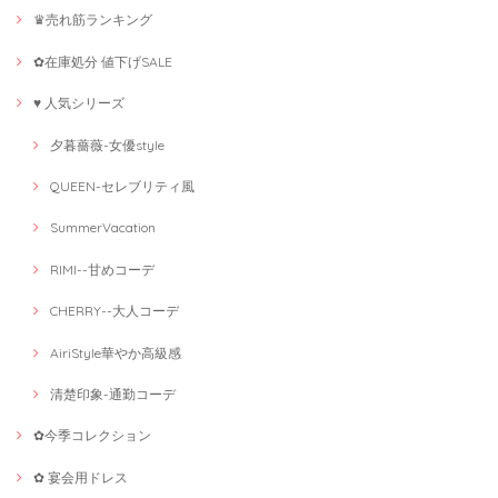
♛売れ筋ランキング
✿在庫処分 値下げSALE
♥ 人気シリーズ
夕暮薔薇-女優style
QUEEN-セレブリティ風
SummerVacation
RIMI--甘めコーデ
CHERRY--大人コーデ
AiriStyle華やか高級感
清楚印象-通勤コーデ
✿今季コレクション
✿ 宴会用ドレス