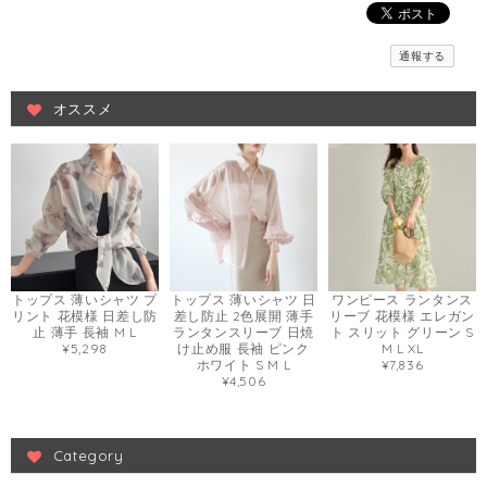
通報する
オススメ
トップス 薄いシャツ プ
トップス 薄いシャツ 日
ワンピース ランタンス
リント 花模様 日差し防
差し防止 2色展開 薄手
リーブ 花模様 エレガン
止 薄手 長袖 M L
ランタンスリーブ 日焼
ト スリット グリーン S
¥5,298
け止め服 長袖 ピンク
M L XL
ホワイト S M L
¥7,836
¥4,506
Category