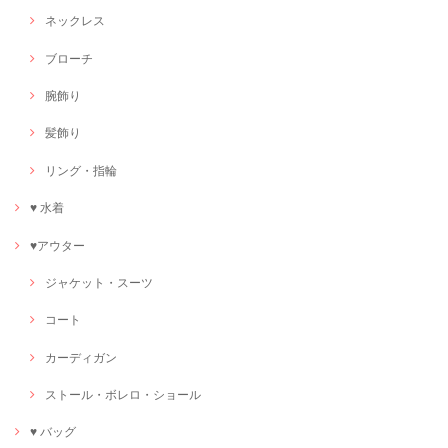
ネックレス
ブローチ
腕飾り
髪飾り
リング・指輪
♥ 水着
♥アウター
ジャケット・スーツ
コート
カーディガン
ストール・ボレロ・ショール
♥ バッグ