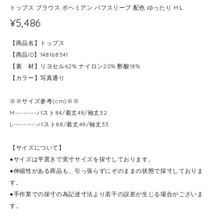
トップス ブラウス ボヘミアン パフスリーブ 配色 ゆったり MＬ
¥5,486
【商品名】トップス
【商品ID】148168341
【素 材】リヨセル62% ナイロン20% 酢酸18%
【カラー】写真通り
※※サイズ参考(cm)※※
M--------バスト84/着丈48/袖丈32
L---------バスト88/着丈49/袖丈33
【サイズについて】
●サイズは平置きで実寸サイズを採寸しております。
●伸縮性がある商品も、引っ張らずにぞのままの状態で採寸しておりま
す。
●手作業での採寸の為記述寸法より若干の誤差が生じる場合がございま
す。