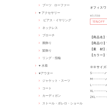
ブーツ · ローファー
オフィスワ
♥ アクセサリー
¥7,738
ピアス・イヤリング
15%OFF
ネックレス
ブローチ
【商品名】
腕飾り
【商品ID】1
【素 材】
髪飾り
【カラー】
リング・指輪
♥ 水着
※※サイズ
S------
♥アウター
M------
ジャケット・スーツ
L------
コート
XL-----
カーディガン
2XL----
ストール・ボレロ・ショール