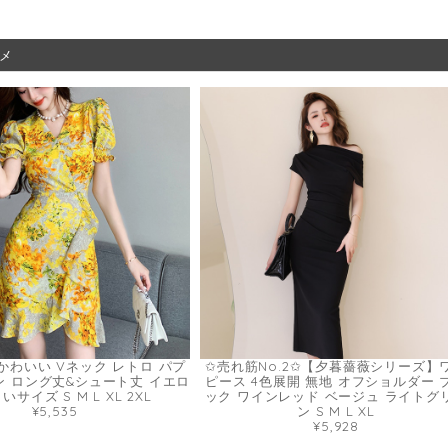
メ
かわいい Vネック レトロ パプ
✩売れ筋No.2✩【夕暮薔薇シリーズ】
ン ロング丈&シュート丈 イエロ
ピース 4色展開 無地 オフショルダー 
いサイズ S M L XL 2XL
ック ワインレッド ベージュ ライトグ
¥5,535
ン S M L XL
¥5,928