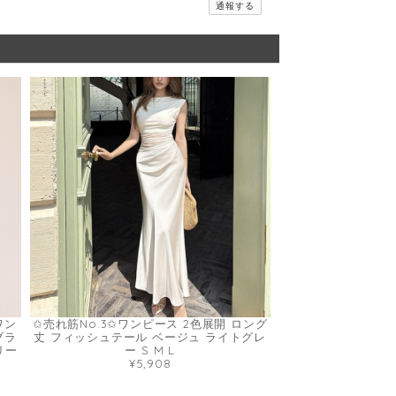
通報する
ワン
✩売れ筋No.3✩ワンピース 2色展開 ロング
ブラ
丈 フィッシュテール ベージュ ライトグレ
リー
ー S M L
¥5,908