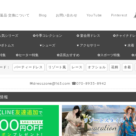
返品·交換について
Blog
お問い合わせ
YouTube
Pinterest
 人気シリーズ
✿今季コレクション
✿ 宴会用ドレス
✿チャイナドレ
♥ボトムス
♥シューズ
♥ アクセサリー
♥ 水着
特集
✿セーター特集
✿店長おすすめ
✿スポーツ特集
✿
ワード：
パーティードレス
リゾート風
レース
オフショル
花柄
水着
✉
dresszone@163.com
☎070-8935-8942
情報