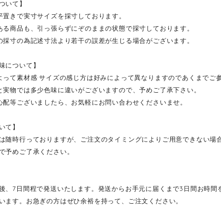
ついて】
平置きで実寸サイズを採寸しております。
ある商品も、引っ張らずにぞのままの状態で採寸しております。
の採寸の為記述寸法より若干の誤差が生じる場合がございます。
味について】
よって素材感·サイズの感じ方は好みによって異なりますのであくまでご
と実物では多少色味に違いがございますので、予めご了承下さい。
心配等ございましたら、お気軽にお問い合わせくださいませ。
いて】
は随時行っておりますが、ご注文のタイミングによりご用意できない場
で予めご了承ください。
後、7日間程で発送いたします。発送からお手元に届くまで3日間お時間
います。お急ぎの方はぜひ余裕を持って、ご注文ください。