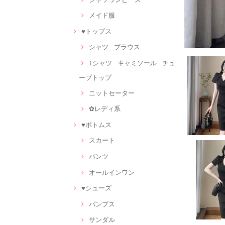
メイド服
♥トップス
シャツ · ブラウス
Tシャツ · キャミソール · チュ
ーブトップ
ニットセーター
✿レディ系
♥ボトムス
スカート
パンツ
オールインワン
♥シューズ
パンプス
サンダル