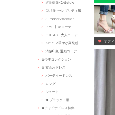
夕暮薔薇-女優style
QUEEN-セレブリティ風
SummerVacation
RIMI--甘めコーデ
CHERRY--大人コーデ
オフィ
AiriStyle華やか高級感
清楚印象-通勤コーデ
✿今季コレクション
✿ 宴会用ドレス
パーテイードレス
ロング
ショート
✿ ブラック・黒
✿チャイナドレス特集