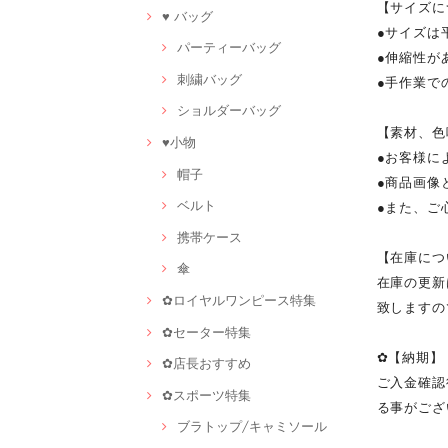
【サイズに
♥ バッグ
●サイズは
パーティーバッグ
●伸縮性が
刺繍バッグ
●手作業で
ショルダーバッグ
【素材、色
♥小物
●お客様に
帽子
●商品画像
ベルト
●また、ご
携帯ケース
【在庫につ
傘
在庫の更新
✿ロイヤルワンピース特集
致しますの
✿セーター特集
✿【納期】
✿店長おすすめ
ご入金確認
✿スポーツ特集
る事がござ
ブラトップ/キャミソール