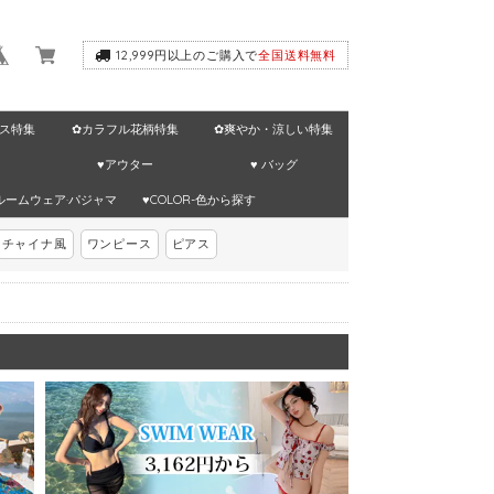
12,999円以上のご購入で
全国送料無料
ス特集
✿カラフル花柄特集
✿爽やか・涼しい特集
♥アウター
♥ バッグ
ルームウェア·パジャマ
♥COLOR-色から探す
チャイナ風
ワンピース
ピアス