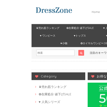
Home
♛売れ筋ランキング
✿在庫処分 値下げSALE
♥
♥ ワンピース
♥トップス
♥小物
✿ロイヤルワンピース
注目のキー
Category
お得な
♛売れ筋ランキング
✿在庫処分 値下げSALE
♥ 人気シリーズ