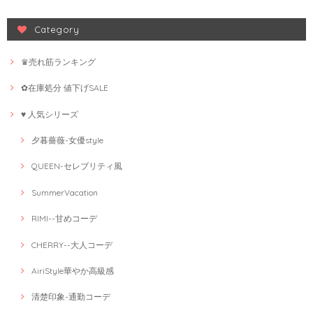
Category
♛売れ筋ランキング
✿在庫処分 値下げSALE
♥ 人気シリーズ
夕暮薔薇-女優style
QUEEN-セレブリティ風
SummerVacation
RIMI--甘めコーデ
CHERRY--大人コーデ
AiriStyle華やか高級感
清楚印象-通勤コーデ