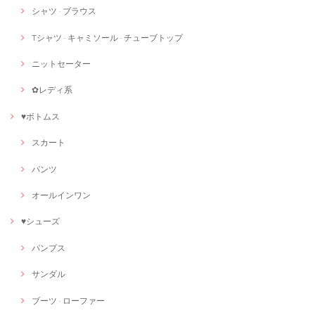
シャツ · ブラウス
Tシャツ · キャミソール · チューブトップ
ニットセーター
✿レディ系
♥ボトムス
スカート
パンツ
オールインワン
♥シューズ
パンプス
サンダル
ブーツ · ローファー