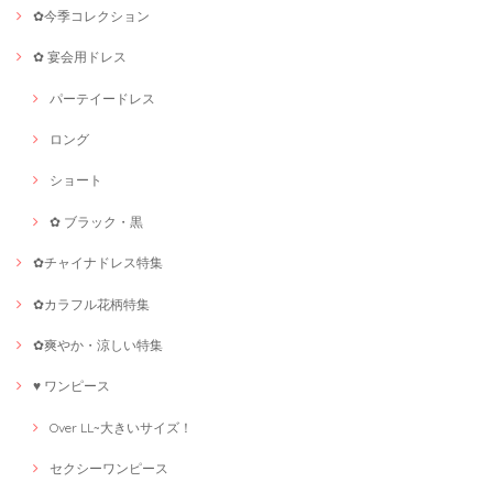
✿今季コレクション
✿ 宴会用ドレス
パーテイードレス
ロング
ショート
✿ ブラック・黒
✿チャイナドレス特集
✿カラフル花柄特集
✿爽やか・涼しい特集
♥ ワンピース
Over LL~大きいサイズ！
セクシーワンピース