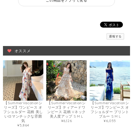
この商品をアプリで見る
通報する
オススメ
【SummerVacationシ
【SummerVacationシ
【SummerVacationシ
リーズ】ワンピース オ
リーズ】ティアードワ
リーズ】ワンピース オ
フショルダー 花柄 美し
ンピース 花柄 Vネック
フショルダー プリント
いロマンチックな雰囲
美人度アップ S M L
ブルー S M L
気
¥6,126
¥6,055
¥5,864