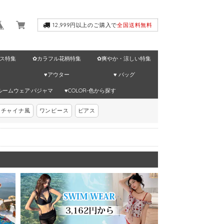
12,999円以上のご購入で
全国送料無料
ス特集
✿カラフル花柄特集
✿爽やか・涼しい特集
♥アウター
♥ バッグ
ルームウェア·パジャマ
♥COLOR-色から探す
チャイナ風
ワンピース
ピアス