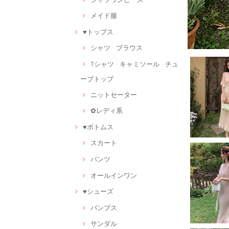
メイド服
♥トップス
シャツ · ブラウス
Tシャツ · キャミソール · チュ
ーブトップ
ニットセーター
✿レディ系
♥ボトムス
スカート
パンツ
オールインワン
♥シューズ
パンプス
サンダル