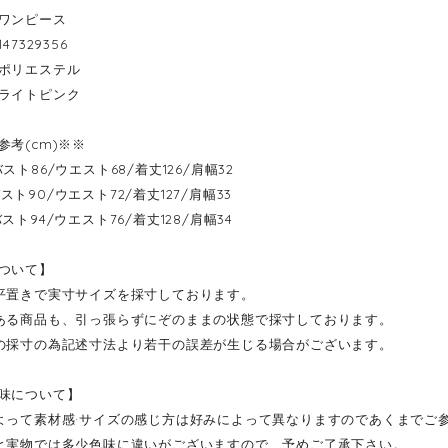
ワンピース
47329356
ポリエステル
ライトピンク
参考(cm)※※
---バスト86/ウエスト68/着丈126/肩幅32
--バスト90/ウエスト72/着丈127/肩幅33
---バスト94/ウエスト76/着丈128/肩幅34
ついて】
平置きで実寸サイズを採寸しております。
ある商品も、引っ張らずにぞのままの状態で採寸しております。
の採寸の為記述寸法より若干の誤差が生じる場合がございます。
味について】
よって素材感·サイズの感じ方は好みによって異なりますのであくまでご
と実物では多少色味に違いがございますので、予めご了承下さい。