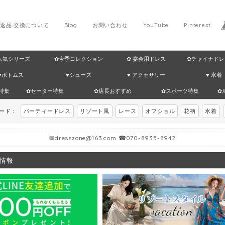
返品·交換について
Blog
お問い合わせ
YouTube
Pinterest
 人気シリーズ
✿今季コレクション
✿ 宴会用ドレス
✿チャイナドレ
♥ボトムス
♥シューズ
♥ アクセサリー
♥ 水着
特集
✿セーター特集
✿店長おすすめ
✿スポーツ特集
✿
ワード：
パーティードレス
リゾート風
レース
オフショル
花柄
水着
✉
dresszone@163.com
☎070-8935-8942
情報