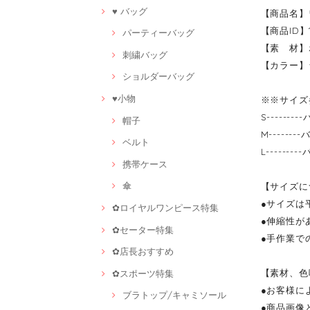
♥ バッグ
【商品名】
【商品ID】1
パーティーバッグ
【素 材】
刺繍バッグ
【カラー】
ショルダーバッグ
♥小物
※※サイズ
S------
帽子
M------
ベルト
L------
携帯ケース
傘
【サイズに
●サイズは
✿ロイヤルワンピース特集
●伸縮性が
✿セーター特集
●手作業で
✿店長おすすめ
【素材、色
✿スポーツ特集
●お客様に
ブラトップ/キャミソール
●商品画像