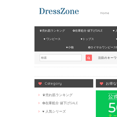
Home
♛売れ筋ランキング
✿在庫処分 値下げSALE
♥
♥ ワンピース
♥トップス
♥小物
✿ロイヤルワンピース
注目のキー
Category
お得な
♛売れ筋ランキング
✿在庫処分 値下げSALE
♥ 人気シリーズ