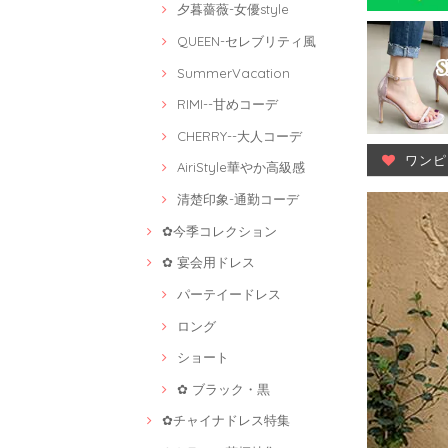
夕暮薔薇-女優style
QUEEN-セレブリティ風
SummerVacation
RIMI--甘めコーデ
CHERRY--大人コーデ
ワンピ
AiriStyle華やか高級感
清楚印象-通勤コーデ
✿今季コレクション
✿ 宴会用ドレス
パーテイードレス
ロング
ショート
✿ ブラック・黒
✿チャイナドレス特集