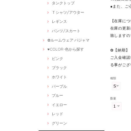
タンクトップ
●また、ご
Ｔシャツ/アウター
【在庫につ
レギンス
在庫の更新
パンツ/スカート
致しますの
✿ルームウェア·パジャマ
♥COLOR-色から探す
✿【納期】
ご入金確認
ピンク
る事がござ
ブラック
ホワイト
種類
パープル
ブルー
数量
イエロー
レッド
グリーン