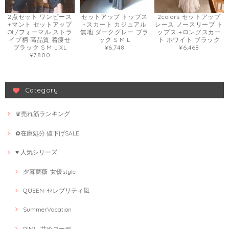
2点セット ワンピース
セットアップ トップス
2colors セットアップ
+マント セットアップ
+スカート カジュアル
レース ノースリーブ ト
OL/フォーマル ストラ
無地 ダークグレー ブラ
ップス +ロングスカー
イプ柄 高品質 着痩せ
ック S M L
ト ホワイト ブラック
ブラック S M L XL
¥6,748
¥6,468
¥7,800
Category
♛売れ筋ランキング
✿在庫処分 値下げSALE
♥ 人気シリーズ
夕暮薔薇-女優style
QUEEN-セレブリティ風
SummerVacation
RIMI--甘めコーデ