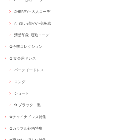
CHERRY--大人コーデ
AiriStyle華やか高級感
清楚印象-通勤コーデ
✿今季コレクション
✿ 宴会用ドレス
パーテイードレス
ロング
ショート
✿ ブラック・黒
✿チャイナドレス特集
✿カラフル花柄特集
✿爽やか・涼しい特集