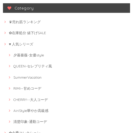
Category
♛売れ筋ランキング
✿在庫処分 値下げSALE
♥ 人気シリーズ
夕暮薔薇-女優style
QUEEN-セレブリティ風
SummerVacation
RIMI--甘めコーデ
CHERRY--大人コーデ
AiriStyle華やか高級感
清楚印象-通勤コーデ
✿今季コレクション