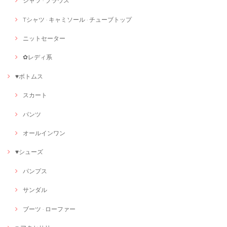
シャツ · ブラウス
Tシャツ · キャミソール · チューブトップ
ニットセーター
✿レディ系
♥ボトムス
スカート
パンツ
オールインワン
♥シューズ
パンプス
サンダル
ブーツ · ローファー