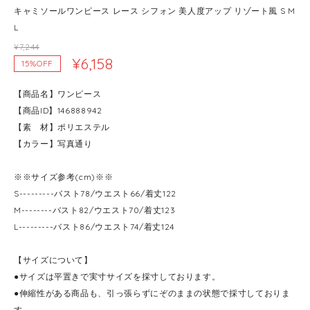
キャミソールワンピース レース シフォン 美人度アップ リゾート風 S M
L
¥7,244
¥6,158
15%OFF
【商品名】ワンピース
【商品ID】146888942
【素 材】ポリエステル
【カラー】写真通り
※※サイズ参考(cm)※※
S---------バスト78/ウエスト66/着丈122
M--------バスト82/ウエスト70/着丈123
L---------バスト86/ウエスト74/着丈124
【サイズについて】
●サイズは平置きで実寸サイズを採寸しております。
●伸縮性がある商品も、引っ張らずにぞのままの状態で採寸しておりま
す。