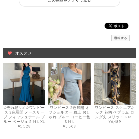
この商品をアプリで見る
通報する
オススメ
✩売れ筋No.1✩ワンピー
ワンピース 2色展開 オ
ワンピース スクエアネ
ス 2色展開 ノースリー
フショルダー 膝上 おし
ック 花柄 ペプラム ロ
ブ フィッシュテール ブ
ゃれ ブルー コーヒー色
ング丈 スリット S M L
ルー ベージュ S M L XL
S M L
¥6,489
¥5,528
¥5,508