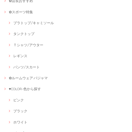
✿店長おすすめ
✿スポーツ特集
ブラトップ/キャミソール
タンクトップ
Ｔシャツ/アウター
レギンス
パンツ/スカート
✿ルームウェア·パジャマ
♥COLOR-色から探す
ピンク
ブラック
ホワイト