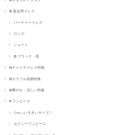
✿ 宴会用ドレス
パーテイードレス
ロング
ショート
✿ ブラック・黒
✿チャイナドレス特集
✿カラフル花柄特集
✿爽やか・涼しい特集
♥ ワンピース
Over LL~大きいサイズ！
セクシーワンピース